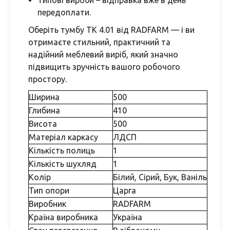
Типові вироби – відправка вже в день
передоплати.
Оберіть тумбу ТК 4.01 від RADFARM — і ви
отримаєте стильний, практичний та
надійний меблевий виріб, який значно
підвищить зручність вашого робочого
простору.
Ширина
500
Глибина
410
Висота
500
Матеріал каркасу
ЛДСП
Кількість полиць
1
Кількість шухляд
1
Колір
Білий, Сірий, Бук, Ваніль
Тип опори
Царга
Виробник
RADFARM
Країна виробника
Україна