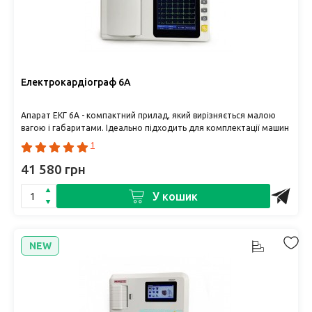
Електрокардіограф 6A
Апарат ЕКГ 6А - компактний прилад, який вирізняється малою
вагою і габаритами. Ідеально підходить для комплектації машин
невідклад..
1
41 580 грн
У кошик
NEW