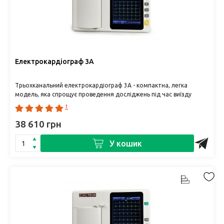
Електрокардіограф 3A
Трьохканальний електрокардіограф 3А - компактна, легка
модель, яка спрощує проведення досліджень під час виїзду
додому до пацієнта..
1
38 610 грн
У кошик