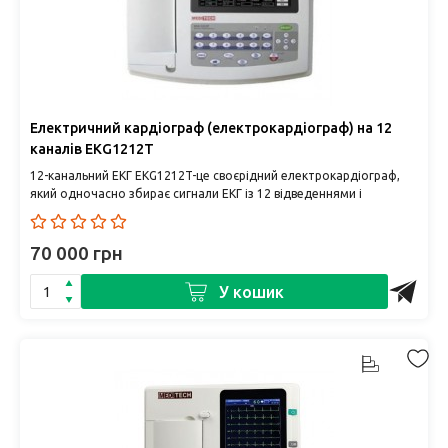
Електричний кардіограф (електрокардіограф) на 12
каналів EKG1212T
12-канальний ЕКГ EKG1212T-це своєрідний електрокардіограф,
який одночасно збирає сигнали ЕКГ із 12 відведеннями і
роздруковує форм..
70 000 грн
У кошик