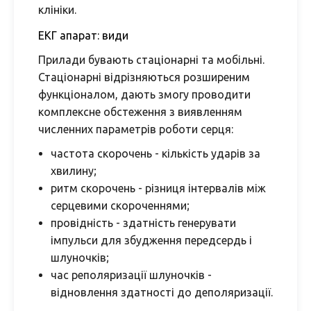
клініки.
ЕКГ апарат: види
Прилади бувають стаціонарні та мобільні.
Стаціонарні відрізняються розширеним
функціоналом, дають змогу проводити
комплексне обстеження з виявленням
численних параметрів роботи серця:
частота скорочень - кількість ударів за
хвилину;
ритм скорочень - різниця інтервалів між
серцевими скороченнями;
провідність - здатність генерувати
імпульси для збудження передсердь і
шлуночків;
час реполяризації шлуночків -
відновлення здатності до деполяризації.