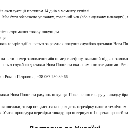
ідів експлуатації протягом 14 днів з моменту купівлі.
 Має бути збережено упаковку, товарний чек (або видаткову накладну), 
 після отримання товару покупцем.
пця.
ставка товарів здійснюється за рахунок покупця службою доставки Нова П
но назвати номер замовлення або номер телефону, вказаний під час замов
йснюється службою доставки Нова Пошта за вказаними нижче даними. Рекв
 Роман Петрович., +38 067 750 39 66
тавки Нова Пошта за рахунок покупця. Повернення товару у випадку бра
ня посилки, товар оглядається та проходить перевірку нашим технічним 
. Увага: процедура перевірки товару, що повернувся, і переказ грошей з