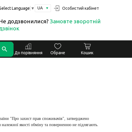
UA
Особистий кабінет
Select Language
▼
Не додзвонилися?
Замовте зворотній
дзвінок
До порівняння
Обране
Кошик
раїни "Про захист прав споживачів", затверджено
я належної якості обміну та поверненню не підлягають.