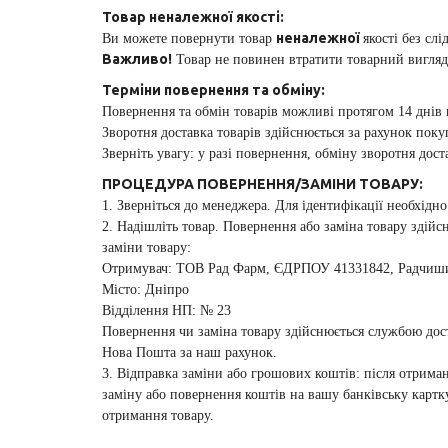
Товар неналежної якості:
неналежної
Ви можете повернути товар
якості без сл
Важливо!
Товар не повинен втратити товарний вигляд.
Терміни повернення та обміну:
Повернення та обмін товарів можливі протягом 14 днів
Зворотня доставка товарів здійснюється за рахунок поку
Зверніть увагу: у разі повернення, обміну зворотня до
ПРОЦЕДУРА ПОВЕРНЕННЯ/ЗАМІНИ ТОВАРУ:
1. Зверніться до менеджера. Для ідентифікації необхід
2. Надішліть товар. Повернення або заміна товару зді
заміни товару:
Отримувач: ТОВ Рад Фарм, ЄДРПОУ 41331842, Радчишин
Місто: Дніпро
Відділення НП: № 23
Повернення чи заміна товару здійснюється службою дос
Нова Пошта за наш рахунок.
3. Відправка заміни або грошових коштів: після отриман
заміну або повернення коштів на вашу банківську картку
отримання товару.