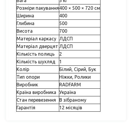
Вага
5 кг
Розміри пакування
400 × 500 × 720 см
Ширина
400
Глибина
500
Висота
700
Матеріал каркасу
ЛДСП
Матеріал дверцят
ЛДСП
Кількість полиць
2
Кількість шухляд
1
Колір
Білий, Сірий, Бук
Тип опори
Ніжки, Ролики
Виробник
RADFARM
Країна виробника
Україна
Стан перевезення
В зібраному
Гарантія
12 місяців