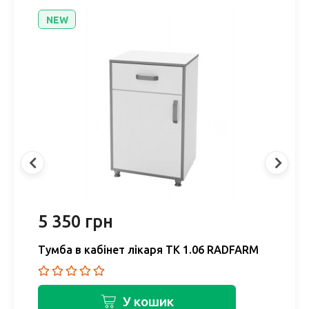
NEW
5 350 грн
5
Тумба в кабінет лікаря ТК 1.06 RADFARM
Т
У кошик