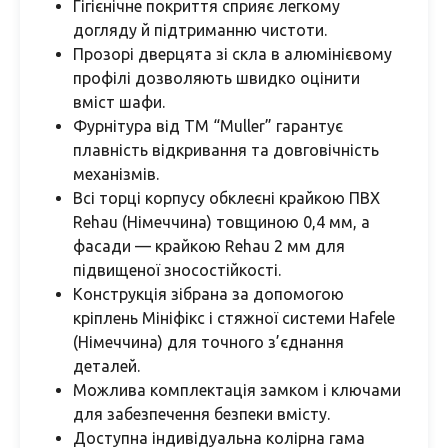
Гігієнічне покриття сприяє легкому
догляду й підтриманню чистоти.
Прозорі дверцята зі скла в алюмінієвому
профілі дозволяють швидко оцінити
вміст шафи.
Фурнітура від ТМ “Muller” гарантує
плавність відкривання та довговічність
механізмів.
Всі торці корпусу обклеєні крайкою ПВХ
Rehau (Німеччина) товщиною 0,4 мм, а
фасади — крайкою Rehau 2 мм для
підвищеної зносостійкості.
Конструкція зібрана за допомогою
кріплень Мініфікс і стяжної системи Hafele
(Німеччина) для точного з’єднання
деталей.
Можлива комплектація замком і ключами
для забезпечення безпеки вмісту.
Доступна індивідуальна колірна гама