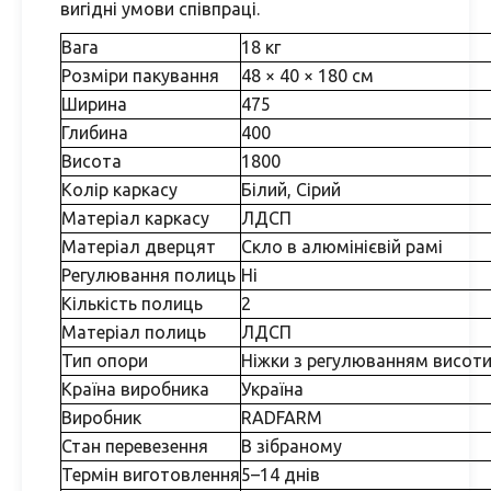
вигідні умови співпраці.
Вага
18 кг
Розміри пакування
48 × 40 × 180 см
Ширина
475
Глибина
400
Висота
1800
Колір каркасу
Білий, Сірий
Матеріал каркасу
ЛДСП
Матеріал дверцят
Скло в алюмінієвій рамі
Регулювання полиць
Ні
Кількість полиць
2
Матеріал полиць
ЛДСП
Тип опори
Ніжки з регулюванням висот
Країна виробника
Україна
Виробник
RADFARM
Стан перевезення
В зібраному
Термін виготовлення
5–14 днів