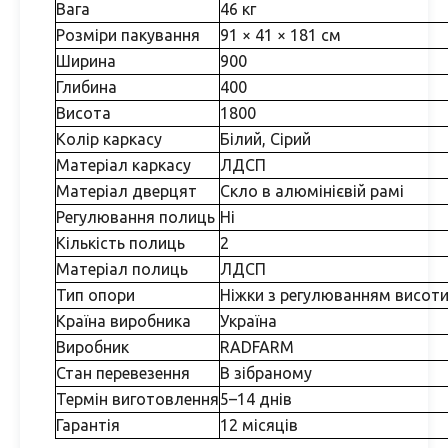
Вага
46 кг
Розміри пакування
91 × 41 × 181 см
Ширина
900
Глибина
400
Висота
1800
Колір каркасу
Білий, Сірий
Матеріал каркасу
ЛДСП
Матеріал дверцят
Скло в алюмінієвій рамі
Регулювання полиць
Ні
Кількість полиць
2
Матеріал полиць
ЛДСП
Тип опори
Ніжки з регулюванням висот
Країна виробника
Україна
Виробник
RADFARM
Стан перевезення
В зібраному
Термін виготовлення
5–14 днів
Гарантія
12 місяців