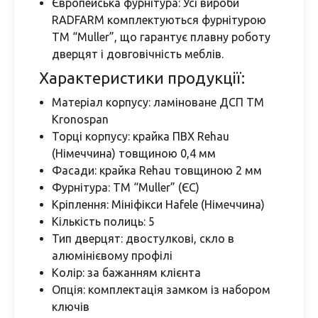
Європейська фурнітура: Усі вироби
RADFARM комплектуються фурнітурою
ТМ “Muller”, що гарантує плавну роботу
дверцят і довговічність меблів.
Характеристики продукції:
Матеріал корпусу: ламіноване ДСП ТМ
Kronospan
Торці корпусу: крайка ПВХ Rehau
(Німеччина) товщиною 0,4 мм
Фасади: крайка Rehau товщиною 2 мм
Фурнітура: ТМ “Muller” (ЄС)
Кріплення: Мініфікси Hafele (Німеччина)
Кількість полиць: 5
Тип дверцят: двостулкові, скло в
алюмінієвому профілі
Колір: за бажанням клієнта
Опція: комплектація замком із набором
ключів