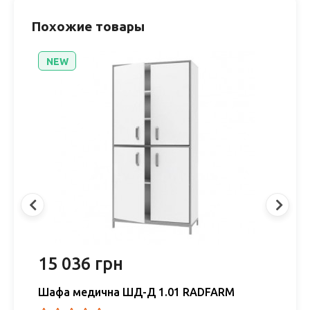
Похожие товары
NEW
15 036 грн
1
Шафа медична ШД-Д 1.01 RADFARM
Ш