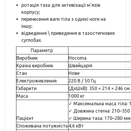
ротація таза для активізації м'язів
корпусу;
перенесення ваги тіла з однієї ноги на
іншу;
відведення \ приведення в тазостегнових
суглобах.
Параметр
Виробник
Hocoma
Країна виробник
Швейцарія
Стан
Нове
Електроживлення
220 В / 50 Гц
Габарити
(ДхШхВ): 350 × 214 × 246 см
Маса
1000 кг
✓ Максимальна маса тіла: 1
✓ Довжина стегна: 210–350
Пацієнт
✓ Ширина таза: 170–280 мм
Споживана потужність
4,6 кВт