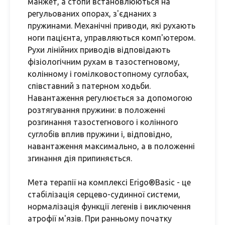
манжет, а стопи встановлюються на
регульованих опорах, з'єднаних з
пружинами. Механічні приводи, які рухають
ноги пацієнта, управляються комп'ютером.
Рухи лінійних приводів відповідають
фізіологічним рухам в тазостегновому,
колінному і гомілковостопному суглобах,
співставний з патерном ходьби.
Навантаження регулюється за допомогою
розтягування пружини: в положенні
розгинання тазостегнового і колінного
суглобів вплив пружини і, відповідно,
навантаження максимально, а в положенні
згинання дія припиняється.
Мета терапії на комплексі Erigo®Basic - це
стабілізація серцево-судинної системи,
нормалізація функції легенів і виключення
атрофії м'язів. При ранньому початку