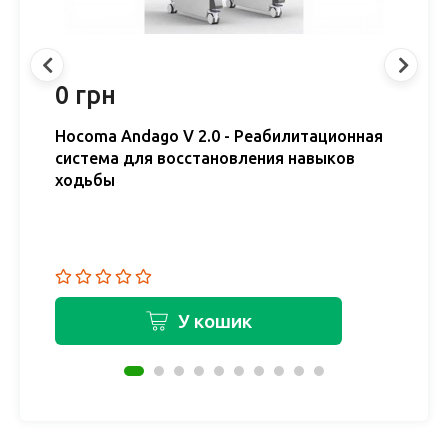
0 грн
0
Hocoma Andago V 2.0 - Реабилитационная
H
система для восстановления навыков
р
ходьбы
в
У кошик