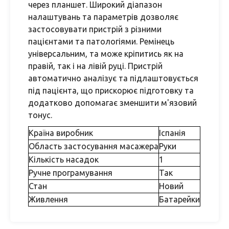
через планшет. Широкий діапазон
налаштувань та параметрів дозволяє
застосовувати пристрій з різними
пацієнтами та патологіями. Ремінець
універсальним, та може кріпитись як на
правій, так і на лівій руці. Пристрій
автоматично аналізує та підлаштовується
під пацієнта, що прискорює підготовку та
додатково допомагає зменшити м'язовий
тонус.
Країна виробник
Іспанія
Область застосування масажера
Руки
Кількість насадок
1
Ручне програмування
Так
Стан
Новий
Живлення
Батарейки