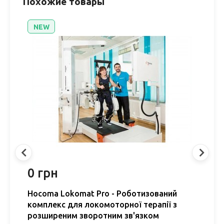
Похожие товары
NEW
0 грн
0
Hocoma Lokomat Pro - Роботизований
H
комплекс для локомоторної терапії з
Р
розширеним зворотним зв'язком
д