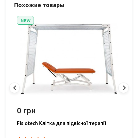
Похожие товары
NEW
0 грн
0
Fisiotech Клітка для підвісної терапії
L