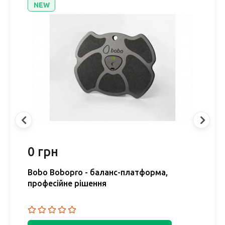
NEW
0 грн
0
Bobo Bobopro - баланс-платформа,
P
професійне рішення
к