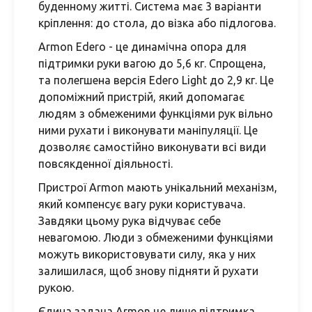
буденному житті. Система має 3 варіанти
кріплення: до стола, до візка або підлогова.
Armon Edero - це динамічна опора для
підтримки руки вагою до 5,6 кг. Спрощена,
та полегшена версія Edero Light до 2,9 кг. Це
допоміжний пристрій, який допомагає
людям з обмеженими функціями рук вільно
ними рухати і виконувати маніпуляції. Це
дозволяє самостійно виконувати всі види
повсякденної діяльності.
Пристрої Armon мають унікальний механізм,
який компенсує вагу руки користувача.
Завдяки цьому рука відчуває себе
невагомою. Люди з обмеженими функціями
можуть використовувати силу, яка у них
залишилася, щоб знову підняти й рухати
рукою.
Єдина задача Armon це лише підтримка