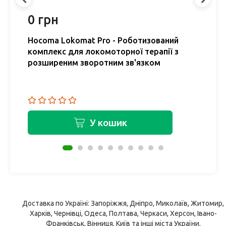
0 грн
0
Hocoma Lokomat Pro - Роботизований
H
комплекс для локомоторної терапії з
Р
розширеним зворотним зв'язком
д
У кошик
Доставка по Україні: Запоріжжя, Дніпро, Миколаїв, Житомир,
Харків, Чернівці, Одеса, Полтава, Черкаси, Херсон, Івано-
Франківськ, Вінниця, Київ та інші міста України.