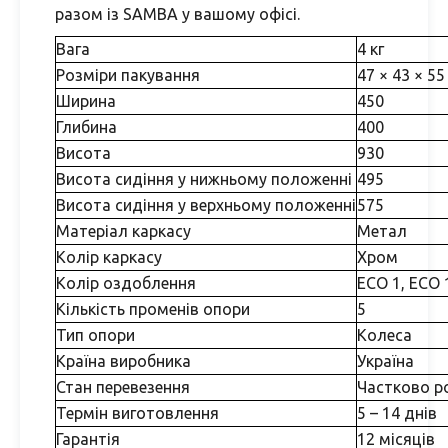
разом із SAMBA у вашому офісі.
Вага
4 кг
Розміри пакування
47 × 43 × 55
Ширина
450
Глибина
400
Висота
930
Висота сидіння у нижньому положенні
495
Висота сидіння у верхньому положенні
575
Матеріал каркасу
Метал
Колір каркасу
Хром
Колір оздоблення
ECO 1, ECO 
Кількість променів опори
5
Тип опори
Колеса
Країна виробника
Україна
Стан перевезення
Частково р
Термін виготовлення
5 – 14 днів
Гарантія
12 місяців