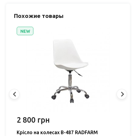
Похожие товары
NEW
2 800 грн
2
Крісло на колесах B-487 RADFARM
К