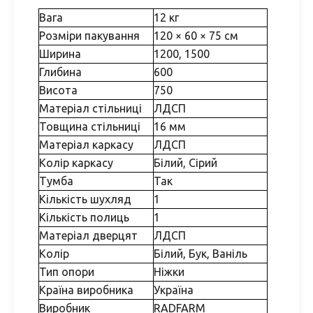
Вага
12 кг
Розміри пакування
120 × 60 × 75 см
Ширина
1200, 1500
Глибина
600
Висота
750
Матеріал стільниці
ЛДСП
Товщина стільниці
16 мм
Матеріал каркасу
ЛДСП
Колір каркасу
Білий, Сірий
Тумба
Так
Кількість шухляд
1
Кількість полиць
1
Матеріал дверцят
ЛДСП
Колір
Білий, Бук, Ваніль
Тип опори
Ніжки
Країна виробника
Україна
Виробник
RADFARM