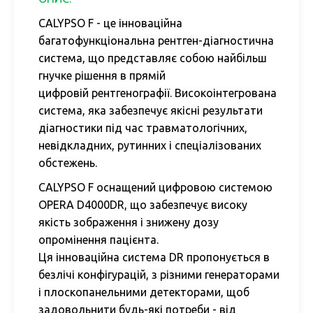
CALYPSO F
- це інноваційна
багатофункціональна рентген-діагностична
система, що представляє собою найбільш
гнучке рішення в прямій
цифровій рентгенографії. Високоінтегрована
система, яка забезпечує якісні результати
діагностики під час травматологічних,
невідкладних, рутинних і спеціалізованих
обстежень.
CALYPSO F
оснащений цифровою системою
OPERA D4000DR, що забезпечує високу
якість зображення і знижену дозу
опромінення пацієнта.
Ця інноваційна система DR пропонується в
безлічі конфігурацій, з різними генераторами
і плоскопанельними детекторами, щоб
задовольнити будь-які потреби - від