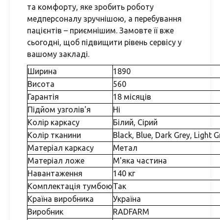
та комфорту, яке зробить роботу
медперсоналу зручнішою, а перебування
пацієнтів – приємнішим. Замовте її вже
сьогодні, щоб підвищити рівень сервісу у
вашому закладі.
Ширина
1890
Висота
560
Гарантія
18 місяців
Підйом узголів'я
Ні
Колір каркасу
Білий, Сірий
Колір тканини
Black, Blue, Dark Grey, Light G
Матеріал каркасу
Метал
Матеріал ложе
М'яка частина
Навантаження
140 кг
Комплектація тумбою
Так
Країна виробника
Україна
Виробник
RADFARM