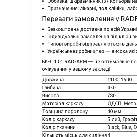
Оббивка: шкірзамінник (37 кольорів на
Призначення: лікарні, поліклініки, лаб
Переваги замовлення у RAD
Безкоштовна доставка по всій Україні
Індивідуальні замовлення під ключ ви
Типові вироби відправляються в день
Українське виробництво — висока якіс
БК-С 1.01 RADFARM — це оптимальне поє
очікування у вашому закладі.
Довжина
1100, 1500
Глибина
450
Висота
780
Матеріал каркасу
ЛДСП, Мета
Товщина поролону
40 мм
Колір каркасу
Білий, Графі
Колір тканини
Black, Blue, 
Кількість місць для сидіння
4