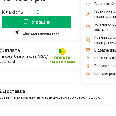
Гарантію 12-
Кількість
Гарантійне 
післягаранті
У кошик
Установку о
компанії
Швидке замовлення
Повний супро
після устано
Оплата
Відвідуванн
тівкова, безготівкова, VISA /
Продаж в лі
astercard
Проведення 
Швидке реаг
Доставка
оставляємо власним автотранспортом або новою поштою.