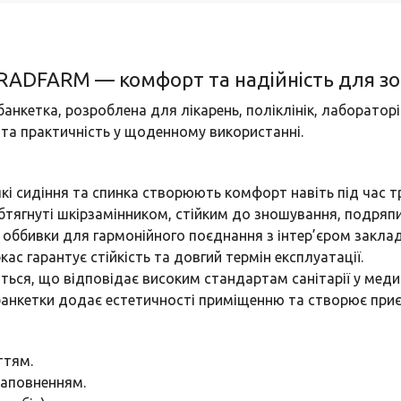
 RADFARM — комфорт та надійність для зо
нкетка, розроблена для лікарень, поліклінік, лабораторій
 та практичність у щоденному використанні.
’які сидіння та спинка створюють комфорт навіть під час т
обтягнуті шкірзамінником, стійким до зношування, подряп
в оббивки для гармонійного поєднання з інтер’єром заклад
ас гарантує стійкість та довгий термін експлуатації.
ються, що відповідає високим стандартам санітарії у меди
банкетки додає естетичності приміщенню та створює при
ттям.
 наповненням.