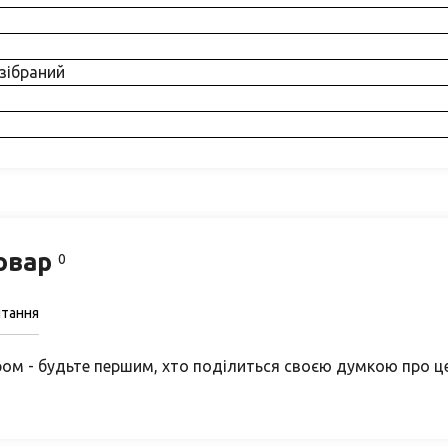
зібраний
товар
0
итання
ом - будьте першим, хто поділиться своєю думкою про ц