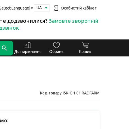
UA
Особистий кабінет
Select Language
▼
Не додзвонилися?
Замовте зворотній
дзвінок
До порівняння
Обране
Кошик
Код товару: БК-С 1.01 RADFARM
мо: