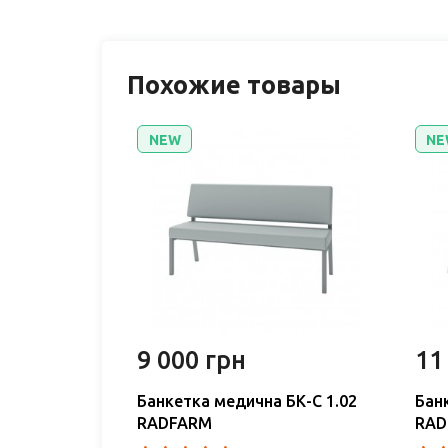
Похожие товары
NEW
NE
9 000 грн
11
 БК 1.07
Банкетка медична БК-С 1.02
Бан
RADFARM
RAD