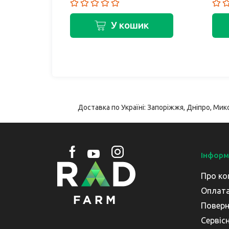
ик
У кошик
Доставка по Україні: Запоріжжя, Дніпро, Мико
Інформ
Про ко
Оплата
Поверн
Сервіс