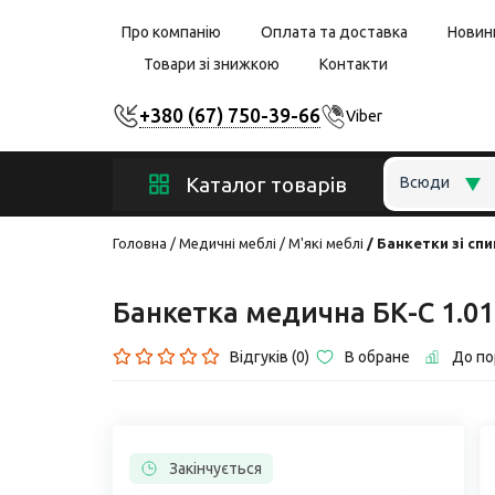
Про компанію
Оплата та доставка
Новин
Товари зі знижкою
Контакти
+380 (67) 750-39-66
Viber
Каталог товарів
Всюди
Головна
Медичні меблі
М'які меблі
Банкетки зі сп
Банкетка медична БК-С 1.
Відгуків (0)
В обране
До по
Закінчується