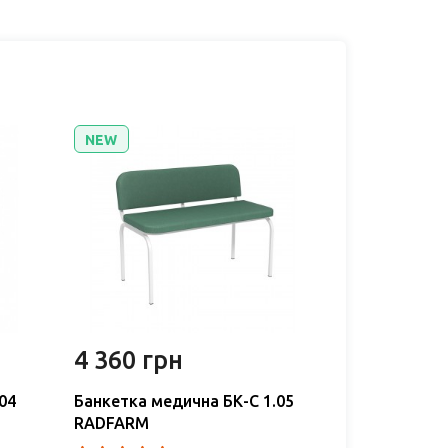
NEW
NEW
4 360 грн
1 439 гр
04
Банкетка медична БК-С 1.05
Банкетка ме
RADFARM
RADFARM