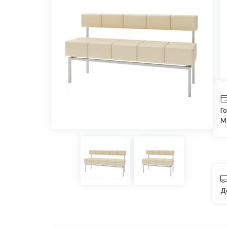
Го
M
Д