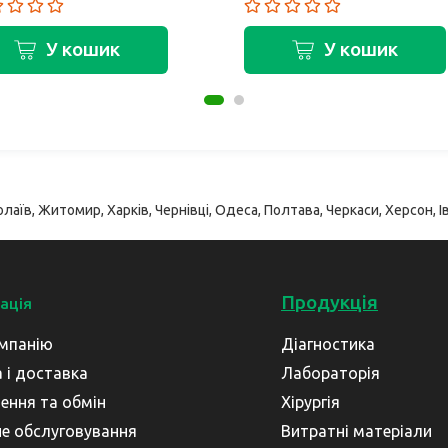
У кошик
У кошик
лаїв, Житомир, Харків, Чернівці, Одеса, Полтава, Черкаси, Херсон, Ів
Продукція
ація
мпанію
Діагностика
 і доставка
Лабораторія
ення та обмін
Хірургія
не обслуговування
Витратні матеріали