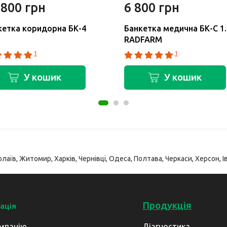
 800 грн
6 800 грн
кетка коридорна БК-4
Банкетка медична БК-С 1.
RADFARM
1
1
У кошик
У кошик
лаїв, Житомир, Харків, Чернівці, Одеса, Полтава, Черкаси, Херсон, Ів
Продукція
ація
мпанію
Діагностика