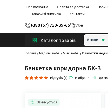
Про компанію
Оплата та доставка
Новин
Товари зі знижкою
Контакти
+380 (67) 750-39-66
Viber
Каталог товарів
Всюди
Головна
Медичні меблі
М'які меблі
Банкетки меди
Банкетка коридорна БК-3
Відгуків (1)
В обране
До по
Закінчується