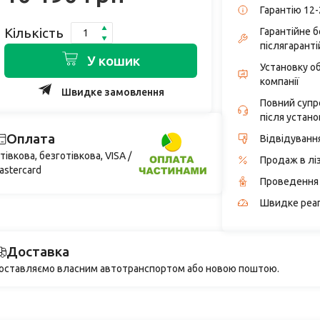
Гарантію 12-
Кількість
Гарантійне 
післягаранті
У кошик
Установку о
компанії
Швидке замовлення
Повний супро
після устано
Оплата
Відвідуванн
тівкова, безготівкова, VISA /
Продаж в лі
astercard
Проведення 
Швидке реаг
Доставка
оставляємо власним автотранспортом або новою поштою.