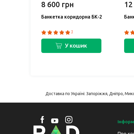
8 600 грн
12
 БК 2.02
Банкетка коридорна БК-2
Бан
1
ик
У кошик
Доставка по Україні: Запоріжжя, Дніпро, Мико
Інформ
Про ко