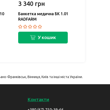
3 340 грн
4 560 г
10
Банкетка медична БК 1.01
Банкетка ме
RADFARM
RADFARM
У кошик
У
ано-Франківськ, Вінниця, Київ та інші міста України.
Контакти
+380 (67) 750-39-66