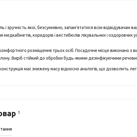
ь і зручність якої, безсумнівно, запам'ятатися всім відвідувачам 
едкабінетів, коридорів і вестибюлів лікувальних і оздоровчих уст
 комфортного розміщення трьох осіб. Посадочне місце виконано з в
ролону. Виріб стійкий до обробки будь-якими дезінфікуючими речов
конструкція має знижену масу відносно аналогів, що дозволить легк
товар
1
итання