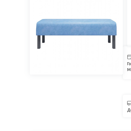
Го
M
Д