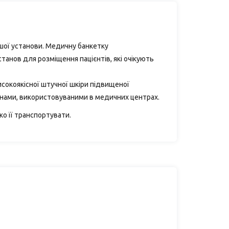
вашої установи. Медичну банкетку
анов для розміщення пацієнтів, які очікують
исокоякісної штучної шкіри підвищеної
инами, використовуваними в медичних центрах.
о її транспортувати.