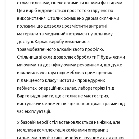
стоматологами, гінекологами та іншими фахівцями.
Цей виріб відрізняється простотою і зручністю
використання. Столик оснащено двома скляними
полками, що дозволяє розмістити витратні
матеріали та медичний інструмент у вільному
доступі. Каркас виробу виконанио з
травмобезпечного алюмінієвого профілю.
Стільниця зі скла дозволяє обробляти її будь-якими
миючими та дезінфікуючими речовинами, що дуже
важливо в експлуатації меблів в приміщеннях
підвищеного класу чистоти - процедурних
кабінетах, операційних залах, лабораторіях і т.д.
Варто відзначити, що столик не має гострих,
виступаючих елементів - це попереджає травми під
час експлуатації.
У базовій версії стіл встановлюється на ніжки, але
можлива комплектація колісними опорами з
гальмами для фіксації виробу в зручному для лікаря