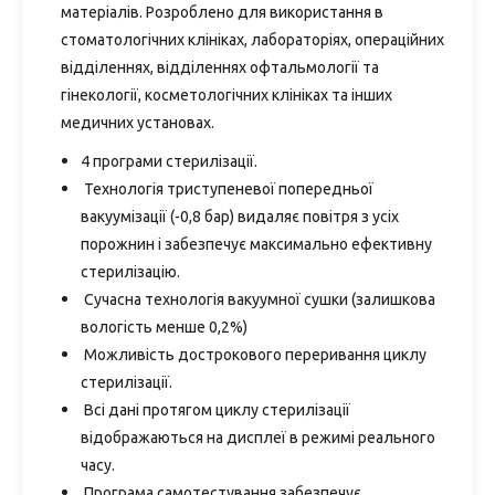
матеріалів. Розроблено для використання в
стоматологічних клініках, лабораторіях, операційних
відділеннях, відділеннях офтальмології та
гінекології, косметологічних клініках та інших
медичних установах.
4 програми стерилізації.
Технологія триступеневої попередньої
вакуумізації (-0,8 бар) видаляє повітря з усіх
порожнин і забезпечує максимально ефективну
стерилізацію.
Сучасна технологія вакуумної сушки (залишкова
вологість менше 0,2%)
Можливість дострокового переривання циклу
стерилізації.
Всі дані протягом циклу стерилізації
відображаються на дисплеї в режимі реального
часу.
Програма самотестування забезпечує