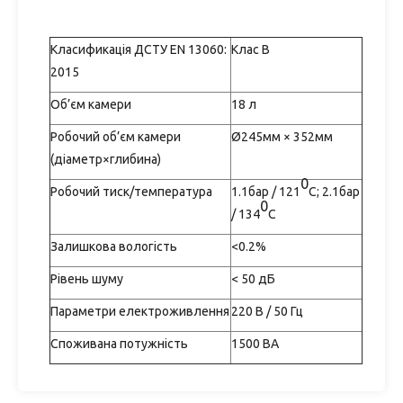
Класификація ДСТУ EN 13060:
Клас B
2015
Об’єм камери
18 л
Робочий об’єм камери
Ø245мм × 352мм
(діаметр×глибина)
0
Робочий тиск/температура
1.1бар / 121
С; 2.1бар
0
/ 134
С
Залишкова вологість
<0.2%
Рівень шуму
< 50 дБ
Параметри електроживлення
220 В / 50 Гц
Споживана потужність
1500 ВА