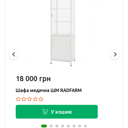
18 000 грн
2
Шафа медична ШМ RADFARM
Ш
У кошик