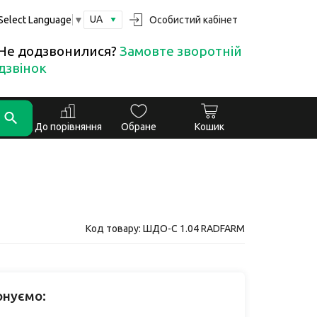
UA
Особистий кабінет
Select Language
▼
Не додзвонилися?
Замовте зворотній
дзвінок
До порівняння
Обране
Кошик
Код товару: ШДО-С 1.04 RADFARM
онуємо: