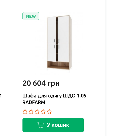
NEW
NEW
20 604 грн
18 708 
1
Шафа для одягу ШДО 1.05
Шафа для о
RADFARM
RADFARM
У кошик
У