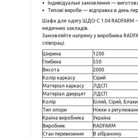
Індивідуальні замовлення — виготовл
Типові вироби — відправка в день пе
Шафа для одягу ШДО-С 1.04 RADFARM — ц
медичних закладів.
Замовляйте напряму у виробника RADFAR
співпраці.
Ширина
1200
Глибина
550
Висота
2000
Колір каркасу
Сірий
Матеріал каркасу
ЛДСП
Матеріал дверцят
ЛДСП
Колір
Білий, Сірий, Блак
Тип опори
Ніжки з регулюван
Країна виробника
Україна
Виробник
RADFARM
Стан перевезення
В зібраному