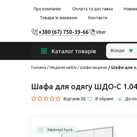
Про компанію
Оплата та доставка
Новин
Товари зі знижкою
Контакти
+380 (67) 750-39-66
Viber
Каталог товарів
Всюди
Головна
Медичні меблі
Шафи медичні
Шафи для о
Шафа для одягу ШДО-С 1.0
Відгуків (0)
В обране
До по
Закінчується