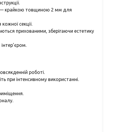
струкції.
и — крайкою товщиною 2 мм для
кожної секції.
шаються прихованими, зберігаючи естетику
 інтер’єром.
овсякденній роботі.
іть при інтенсивному використанні.
риміщення.
оналу.