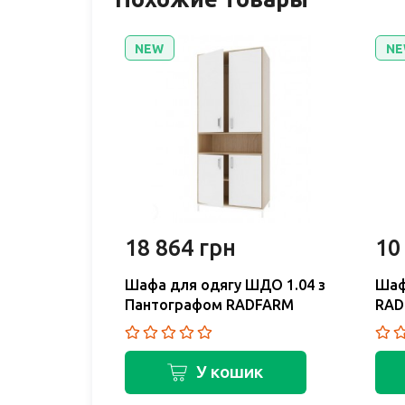
NEW
NE
18 864 грн
10
ШДО 1.03
Шафа для одягу ШДО 1.04 з
Шаф
Пантографом RADFARM
RAD
ик
У кошик