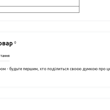
товар
0
итання
ом - будьте першим, хто поділиться своєю думкою про ц