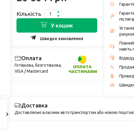
Гаранті
Кількість
Гарант
післяга
У кошик
Устано
рахунок
Швидке замовлення
Повний
навіть 
Оплата
Відвід
Готівкова, безготівкова,
Продаж
VISA / Mastercard
Провед
Швидке
Доставка
Доставляємо власним автотранспортом або новою поштою