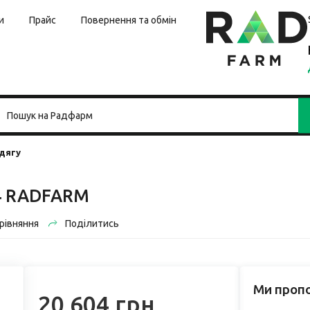
и
Прайс
Повернення та обмін
дягу
4 RADFARM
рівняння
Поділитись
Ми проп
20 604 грн