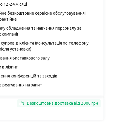
ю 12-24 місяці
ійне безкоштовне сервісне обслуговування і
рантійне
вку обладнання та навчання персоналу за
 компанії
 супровід клієнта (консультація по телефону
після установки)
ування виставкового залу
 в лізинг
ення конференцій та заходів
 реагування на запит
Безкоштовна доставка від 2000 грн
.