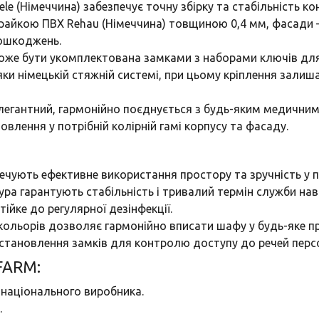
le (Німеччина) забезпечує точну збірку та стабільність кон
 крайкою ПВХ Rehau (Німеччина) товщиною 0,4 мм, фасад
пошкоджень.
оже бути укомплектована замками з наборами ключів для 
яки німецькій стяжній системі, при цьому кріплення зали
елегантний, гармонійно поєднується з будь-яким медичним
овлення у потрібній колірній гамі корпусу та фасаду.
печують ефективне використання простору та зручність у п
тура гарантують стабільність і тривалий термін служби нав
стійке до регулярної дезінфекції.
 кольорів дозволяє гармонійно вписати шафу у будь-яке п
становлення замків для контролю доступу до речей перс
FARM:
 національного виробника.
.