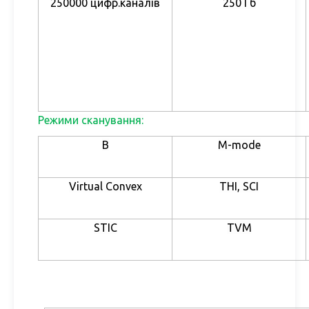
250000 цифр.каналі
в
250 Гб
Режими сканування:
В
М-mode
Virtual Convex
THI, SCI
STIC
TVM