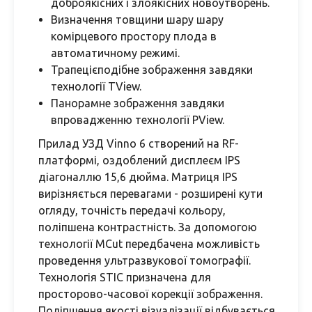
доброякісних і злоякісних новоутворень.
Визначення товщини шару шару
комірцевого простору плода в
автоматичному режимі.
Трапецієподібне зображення завдяки
технології TView.
Панорамне зображення завдяки
впровадженню технології PView.
Прилад УЗД Vinno 6 створений на RF-
платформі, оздоблений дисплеєм IPS
діагоналлю 15,6 дюйма. Матриця IPS
вирізняється перевагами - розширені кути
огляду, точність передачі кольору,
поліпшена контрастність. За допомогою
технології MCut передбачена можливість
проведення ультразвукової томографії.
Технологія STIC призначена для
просторово-часової корекції зображення.
Поліпшення якості візуалізації відбувається