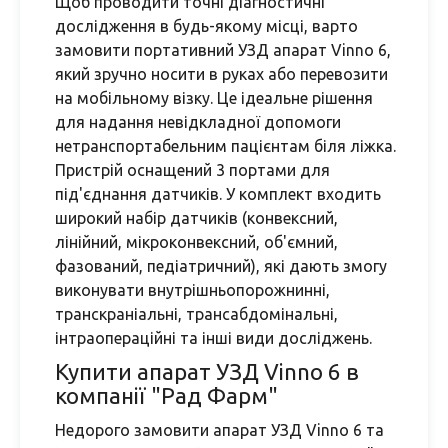
Щоб проводити точні діагностичні
дослідження в будь-якому місці, варто
замовити портативний УЗД апарат Vinno 6,
який зручно носити в руках або перевозити
на мобільному візку. Це ідеальне рішення
для надання невідкладної допомоги
нетранспортабельним пацієнтам біля ліжка.
Пристрій оснащений 3 портами для
під'єднання датчиків. У комплект входить
широкий набір датчиків (конвексний,
лінійний, мікроконвексний, об'ємний,
фазований, педіатричний), які дають змогу
виконувати внутрішньопорожнинні,
транскраніальні, трансабдомінальні,
інтраопераційні та інші види досліджень.
Купити апарат УЗД Vinno 6 в
компанії "Рад Фарм"
Недорого замовити апарат УЗД Vinno 6 та