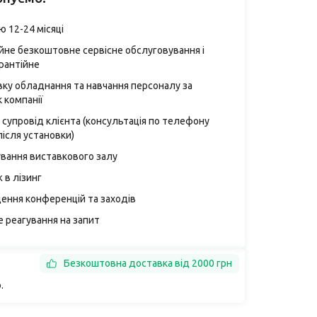
ю 12-24 місяці
ійне безкоштовне сервісне обслуговування і
рантійне
вку обладнання та навчання персоналу за
 компанії
 супровід клієнта (консультація по телефону
після установки)
ування виставкового залу
 в лізинг
ення конференцій та заходів
 реагування на запит
Безкоштовна доставка від 2000 грн
.