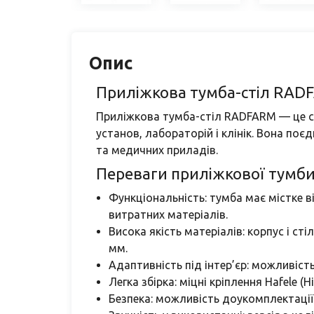
Опис
Приліжкова тумба-стіл RAD
Приліжкова тумба-стіл RADFARM — це с
установ, лабораторій і клінік. Вона поє
та медичних приладів.
Переваги приліжкової тумби
Функціональність: тумба має містке в
витратних матеріалів.
Висока якість матеріалів: корпус і 
мм.
Адаптивність під інтер’єр: можливіст
Легка збірка: міцні кріплення Hafele 
Безпека: можливість доукомплектації 