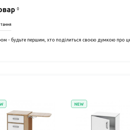
товар
0
итання
ом - будьте першим, хто поділиться своєю думкою про ц
W
NEW