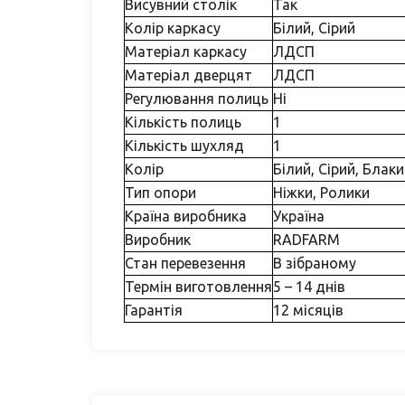
Висувний столік
Так
Колір каркасу
Білий, Сірий
Матеріал каркасу
ЛДСП
Матеріал дверцят
ЛДСП
Регулювання полиць
Ні
Кількість полиць
1
Кількість шухляд
1
Колір
Білий, Сірий, Блак
Тип опори
Ніжки, Ролики
Країна виробника
Україна
Виробник
RADFARM
Стан перевезення
В зібраному
Термін виготовлення
5 – 14 днів
Гарантія
12 місяців