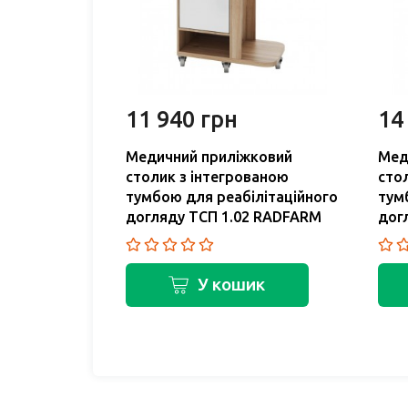
11 940 грн
14
 ТП 1.08
Медичний приліжковий
Мед
столик з інтегрованою
сто
тумбою для реабілітаційного
тум
догляду ТСП 1.02 RADFARM
дог
ик
У кошик