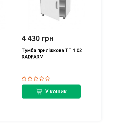
4 430 грн
5 310 г
1
Тумба приліжкова ТП 1.02
Тумба прилі
RADFARM
RADFARM
У кошик
У