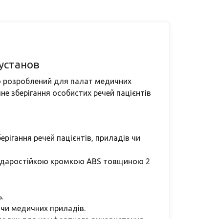
установ
о розроблений для палат медичних
чне зберігання особистих речей пацієнтів
рігання речей пацієнтів, приладів чи
ні ударостійкою кромкою ABS товщиною 2
.
 чи медичних приладів.