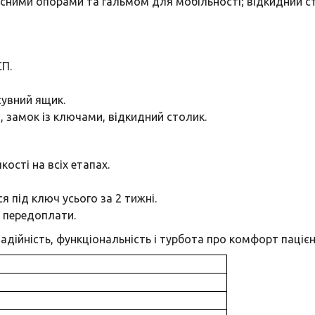
колісними опорами та гальмом для мобільності; відкидний
СП.
сувний ящик.
, замок із ключами, відкидний столик.
ості на всіх етапах.
 під ключ усього за 2 тижні.
 передоплати.
ійність, функціональність і турбота про комфорт пацієнт