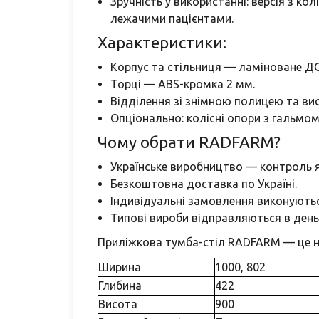
Зручність у використанні: версія з 
лежачими пацієнтами.
Характеристики:
Корпус та стільниця — ламіноване Д
Торці — ABS-кромка 2 мм.
Відділення зі знімною полицею та ви
Опціонально: колісні опори з гальмом
Чому обрати RADFARM?
Українське виробництво — контроль як
Безкоштовна доставка по Україні.
Індивідуальні замовлення виконуються
Типові вироби відправляються в день
Приліжкова тумба-стіл RADFARM — це над
Ширина
1000, 802
Глибина
422
Висота
900