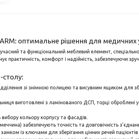
FARM: оптимальне рішення для медичних 
учасний та функціональний меблевий елемент, спеціальн
днує практичність, комфорт і надійність, забезпечуючи зру
-столу:
ідділення зі знімною полицею та висувним ящиком для збе
стільниця виготовлені з ламінованого ДСП, торці обробле
ь вибору кольору корпусу та фасадів.
(Німеччина) забезпечують точність та довговічність з’єднань
замком із ключами для зберігання цінних речей пацієнтів