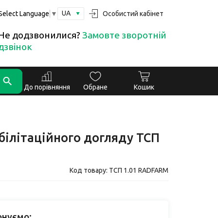
UA
Особистий кабінет
Select Language
▼
Не додзвонилися?
Замовте зворотній
дзвінок
До порівняння
Обране
Кошик
ілітаційного догляду ТСП
Код товару: ТСП 1.01 RADFARM
онуємо: