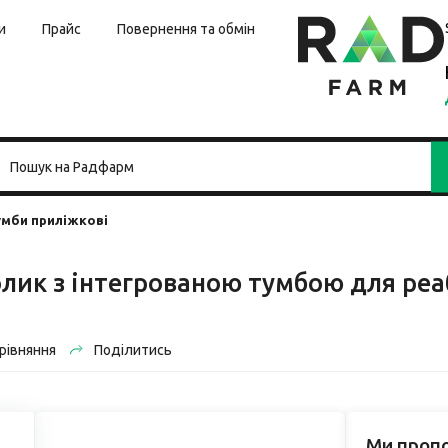
и
Прайс
Повернення та обмін
умби приліжкові
ик з інтегрованою тумбою для реаб
рівняння
Поділитись
Ми проп