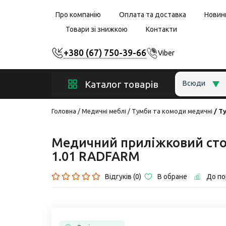
Про компанію
Оплата та доставка
Новин
Товари зі знижкою
Контакти
+380 (67) 750-39-66
Viber
Каталог товарів
Всюди
Головна
Медичні меблі
Тумби та комоди медичні
Т
Медичний приліжковий стол
1.01 RADFARM
Відгуків (0)
В обране
До по