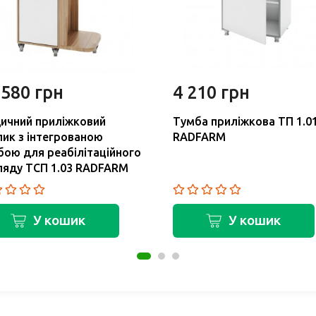
 580 грн
4 210 грн
ичний приліжковий
Тумба приліжкова ТП 1.0
лик з інтегрованою
RADFARM
бою для реабілітаційного
ляду ТСП 1.03 RADFARM
У кошик
У кошик