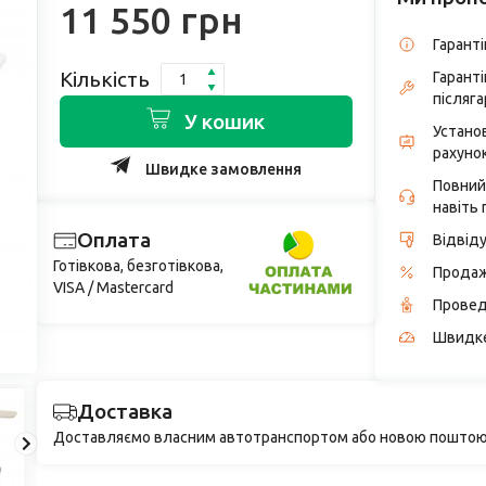
11 550 грн
Гаранті
Кількість
Гарант
післяга
У кошик
Устано
рахунок
Швидке замовлення
Повний
навіть 
Оплата
Відвід
Готівкова, безготівкова,
Продаж
VISA / Mastercard
Провед
Швидке
Доставка
Доставляємо власним автотранспортом або новою поштою