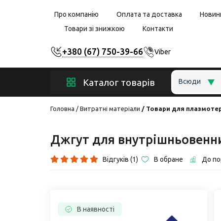
Про компанію
Оплата та доставка
Новин
Товари зі знижкою
Контакти
+380 (67) 750-39-66
Viber
Каталог товарів
Всюди
Головна
Витратні матеріали
Товари для плазмотер
Джгут для внутрішньовенн
Відгуків (1)
В обране
До по
В наявності