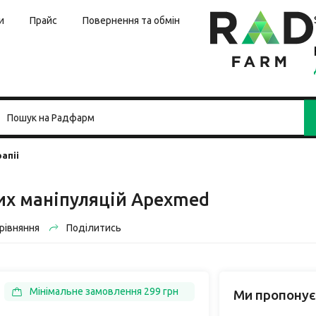
и
Прайс
Повернення та обмін
апіі
их маніпуляцій Apexmed
рівняння
Поділитись
Мінімальне замовлення 299 грн
Ми пропонує