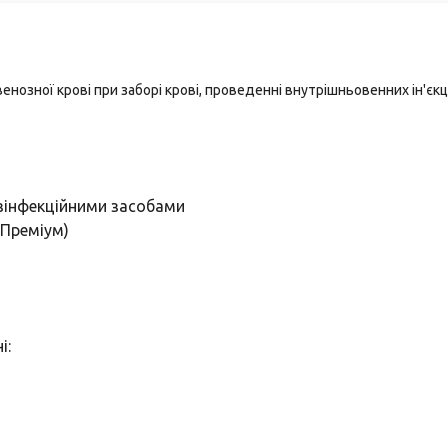
озної крові при заборі крові, проведенні внутрішньовенних ін'єкц
зінфекційними засобами
(Преміум)
і: