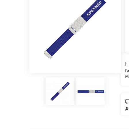
Го
M
Д