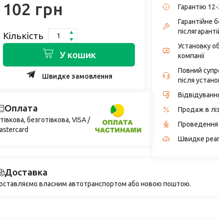
102 грн
Гарантію 12-
Гарантійне 
післягаранті
Кількість
Установку о
У кошик
компанії
Повний супро
Швидке замовлення
після устано
Відвідуванн
Оплата
Продаж в лі
тівкова, безготівкова, VISA /
Проведення 
astercard
Швидке реаг
Доставка
оставляємо власним автотранспортом або новою поштою.