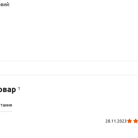
вий:
товар
1
итання
28.11.2023