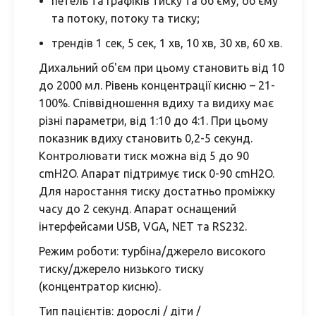
петель та графіків тиску та об'єму, об'єму
та потоку, потоку та тиску;
трендів 1 сек, 5 сек, 1 хв, 10 хв, 30 хв, 60 хв.
Дихальний об'єм при цьому становить від 10
до 2000 мл. Рівень концентрації кисню – 21-
100%. Співвідношення вдиху та видиху має
різні параметри, від 1:10 до 4:1. При цьому
показник вдиху становить 0,2-5 секунд.
Контролювати тиск можна від 5 до 90
cmH2O. Апарат підтримує тиск 0-90 cmH2O.
Для наростання тиску достатньо проміжку
часу до 2 секунд. Апарат оснащений
інтерфейсами USB, VGA, NET та RS232.
Режим роботи: турбіна/джерело високого
тиску/джерело низького тиску
(концентратор кисню).
Тип пацієнтів: дорослі / діти /