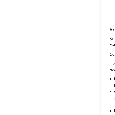
Ак
Ко
фи
Ос
Пр
ос