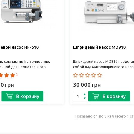
евой насос HF-610
Шприцевый насос MD910
й, компактный с точностью,
Шприцевый насос MD910 предста
очной для неонатального
собой вид микрошприцевого насо
ния. Функция быстрого запуска,
определенной скоростью и пост
1
вно понятная клавиатур..
объемом. Благодаря точно..
10 грн
30 000 грн
В корзину
В корзину
Показано с 1 по 8 из 8 (всего 1 с