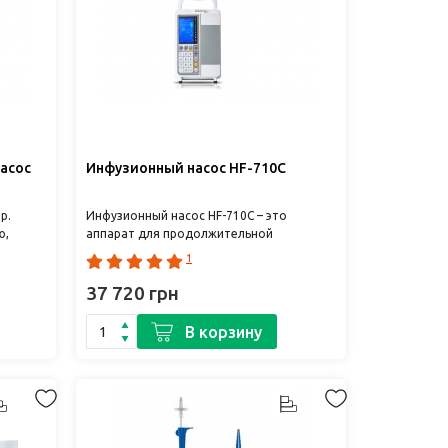
асос
Инфузионный насос HF-710C
р.
Инфузионный насос HF-710C – это
ю,
аппарат для продолжительной
дозированной инъекции растворов
1
пус..
лекарственных препаратов. Н..
37 720 грн
В корзину