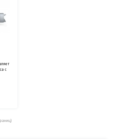
вляет
са с
оянным
траниц)