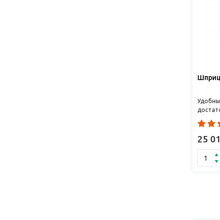
Шприц
Удобны
достат
примене
интуити
25 0