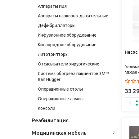
Аппараты ИВЛ
Аппараты наркозно-дыхательные
Дефибрилляторы
Инфузионное оборудование
Кислородное оборудование
Насос
Литотрипторы
Отсасыватели хирургические
Волюме
MDS50 
Система обогрева пациентов 3M™
медици
Bair Hugger
предна
Операционные столы
контрол
33 2
Операционные лампы
Консоли
Реабилитация
Медицинская мебель