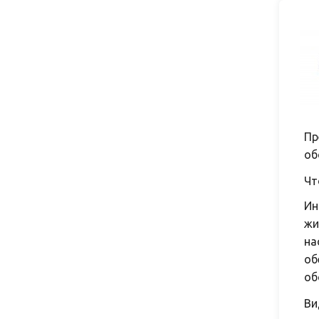
Пр
об
Чт
Ин
жи
на
об
об
Ви