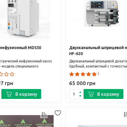
 инфузионный MDS50
Двухканальный шприцевой н
HF-620
трический инфузионный насос
Двухканальный шприцевой дозато
– модель специального
Удобный, компактный с точность
нского прибора,
достаточной для неонатального
1
значенного для
применения. Функция быстрого за
ированного, ..
97 грн
65 000 грн
В корзину
В корзину