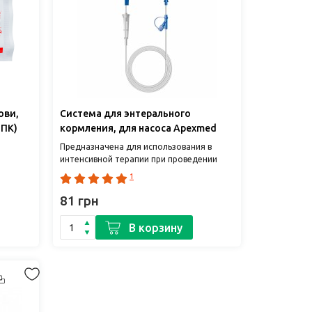
ови,
Система для энтерального
 ПК)
кормления, для насоса Apexmed
Предназначена для использования в
интенсивной терапии при проведении
телей
зондовой энтеральной питательной
1
ливания
поддержки. Может применя..
81 грн
В корзину