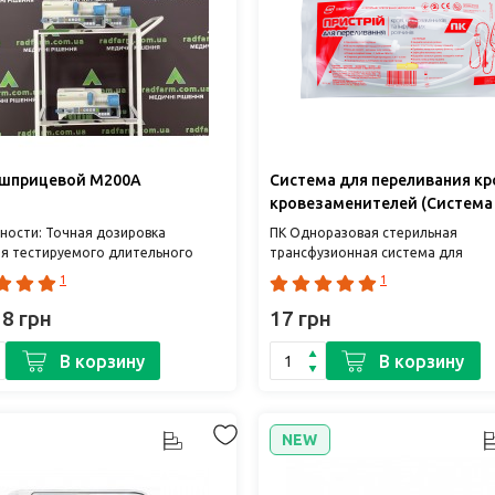
 шприцевой M200A
Система для переливания кр
кровезаменителей (Система
Medplast
ности: Точная дозировка
ПК Одноразовая стерильная
ня тестируемого длительного
трансфузионная система для
. Насос имеет звуковую и
переливания крови, кровезамени
1
1
ную системы сигналов ..
Устройство предназначено для в
кр..
28 грн
17 грн
В корзину
В корзину
NEW