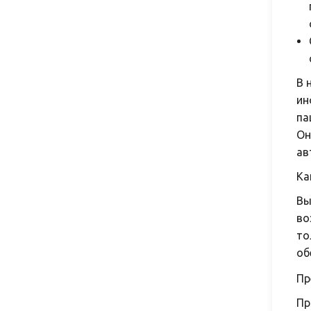
В 
ин
па
Он
ав
Ка
Вы
во
то
об
Пр
Пр