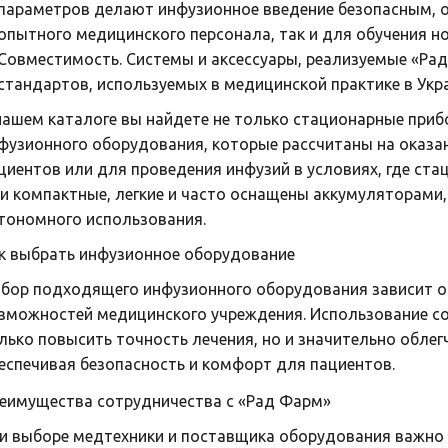
параметров делают инфузионное введение безопасным, 
опытного медицинского персонала, так и для обучения н
Совместимость. Системы и аксессуары, реализуемые «Ра
стандартов, используемых в медицинской практике в Укра
нашем каталоге вы найдете не только стационарные приб
фузионного оборудования, которые рассчитаны на оказа
циентов или для проведения инфузий в условиях, где ст
и компактные, легкие и часто оснащены аккумуляторами,
тономного использования.
к выбрать инфузионное оборудование
бор подходящего инфузионного оборудования зависит от
зможностей медицинского учреждения. Использование со
лько повысить точность лечения, но и значительно облег
еспечивая безопасность и комфорт для пациентов.
еимущества сотрудничества с «Рад Фарм»
и выборе медтехники и поставщика оборудования важно