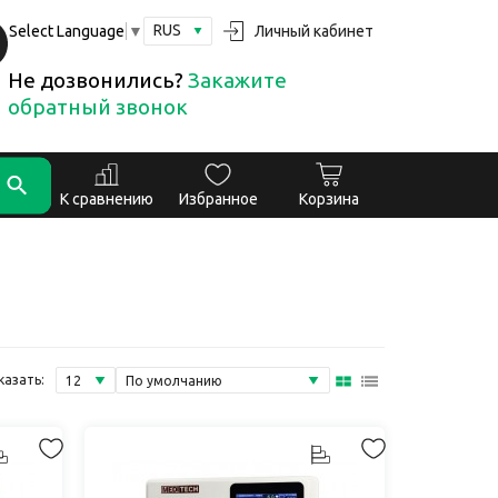
RUS
Личный кабинет
Select Language
▼
Не дозвонились?
Закажите
обратный звонок
К сравнению
Избранное
Корзина
казать: