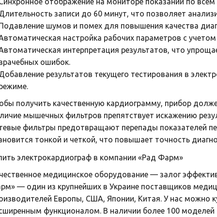
Синхронное отображение на мониторе показаний по всем
Длительность записи до 60 минут, что позволяет анализ
Подавление шумов и помех для повышения качества диаг
Автоматическая настройка рабочих параметров с учетом
Автоматическая интерпретация результатов, что упрощае
врачебных ошибок.
Добавление результатов текущего тестирования в элект
режиме.
обы получить качественную кардиограмму, прибор долж
личие мышечных фильтров препятствует искажению резул
тевые фильтры предотвращают перепады показателей пер
ановится тонкой и четкой, что повышает точность диагн
пить электрокардиограф в компании «Рад Фарм»
чественное медицинское оборудование — залог эффектив
рм» — один из крупнейших в Украине поставщиков медиц
оизводителей Европы, США, Японии, Китая. У нас можно 
сширенным функционалом. В наличии более 100 моделей 