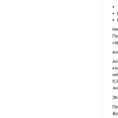
Не
Пр
се
Ап
Ап
кл
не
0,
зн
ЭК
Пр
фу