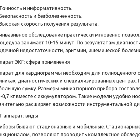
Точность и информативность.
Безопасность и безболезненность.
Высокая скорость получения результата.
инвазивное обследование практически мгновенно позволя
оцедура занимает 10-15 минут. По результатам диагност
рдечной недостаточности, аритмии, ишемической болезн
парат ЭКГ: сфера применения
парат для кардиограммы необходим для полноценного о
иниках, диагностических и специализированных центрах.
большую сумку. Размеры миниатюрного прибора составляю
5-0,7 кг вместе с аккумулятором. Такие модели удобно но
ачительно расширяет возможности инструментальной диа
Г аппарат: виды
иборы бывают стационарные и мобильные. Стационарны
нкционалом, позволяют проводить комплексное обследо