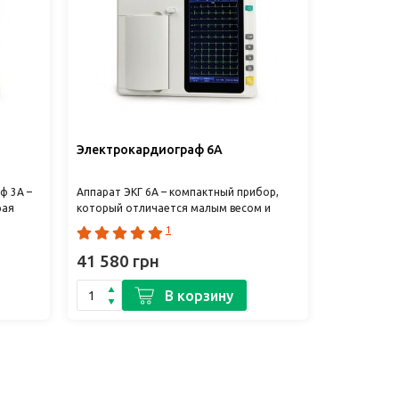
Электрокардиограф 6A
ф 3А –
Аппарат ЭКГ 6А – компактный прибор,
рая
который отличается малым весом и
ий во
габаритами. Идеально подходит для
1
комплектации машин не..
41 580 грн
В корзину