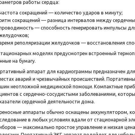
раметров работы сердца:
частота сокращений — количество ударов в минуту;
ритм сокращений — разница интервалов между сердечн
проводимость — способность генерировать импульсы дл
желудочков;
время реполяризации желудочков — восстановления спо
стационарных моделях предусмотрен встроенный термоп
нные на бумагу.
ртативный аппарат для кардиограммы предназначен для 
местах аварий и чрезвычайных происшествий. Портативн
шин неотложной медицинской помощи. Компактные приб
циентов с сердечно-сосудистыми заболеваниями, котор
казатели сердечной деятельности дома.
реносные аппараты обычно оснащены аккумулятором, к
следование в любых условиях вдали от стационарной эл
иборов — максимально простое управление и низкая цен
алогами. Портативный ЭКГ аппарат подойдет для неболь