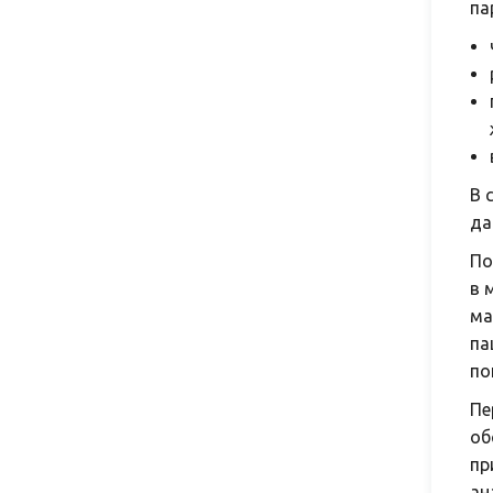
па
В 
да
По
в 
ма
па
по
Пе
об
пр
ан