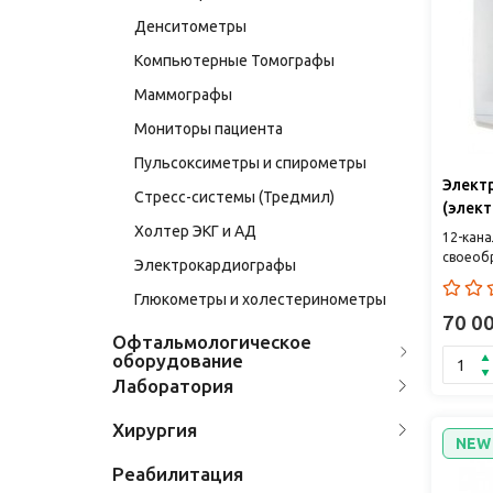
Денситометры
Компьютерные Томографы
Маммографы
Мониторы пациента
Пульсоксиметры и спирометры
Элект
Стресс-системы (Тредмил)
(элект
Холтер ЭКГ и АД
EKG12
12-кана
своеоб
Электрокардиографы
которы
сигналы
Глюкометры и холестеринометры
70 0
Офтальмологическое
оборудование
Лаборатория
Хирургия
NEW
Реабилитация