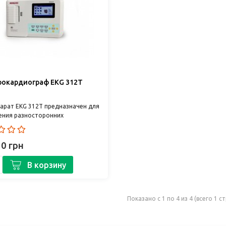
рокардиограф EKG 312T
арат EKG 312T предназначен для
ения разносторонних
огических исследований. 3-
ый кардиограф оснащен сенс..
20 грн
В корзину
Показано с 1 по 4 из 4 (всего 1 с