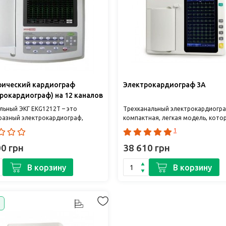
рический кардиограф
Электрокардиограф 3A
рокардиограф) на 12 каналов
12T
льный ЭКГ EKG1212T – это
Трехканальный электрокардиогра
разный электрокардиограф,
компактная, легкая модель, кото
й одновременно собирает
упрощает проведение исследован
1
 ЭКГ с 12 отводами и ра..
время выезда на ..
00 грн
38 610 грн
В корзину
В корзину