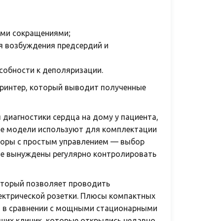
ыми сокращениями;
я возбуждения предсердий и
собности к деполяризации.
ринтер, который выводит полученные
диагностики сердца на дому у пациента,
ые модели используют для комплектации
оры с простым управлением — выбор
ые вынуждены регулярно контролировать
оторый позволяет проводить
ектрической розетки. Плюсы компактных
а в сравнении с мощными стационарными
ших клиник, которые открылись недавно