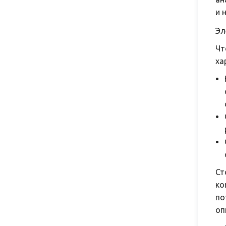
и 
Эл
Чт
ха
Ст
ко
по
оп