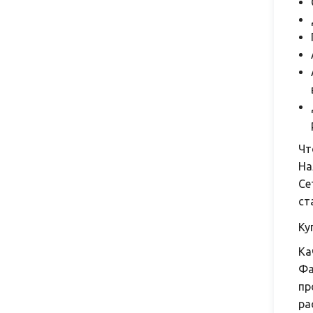
Чт
На
Се
ст
Ку
Ка
Фа
пр
ра