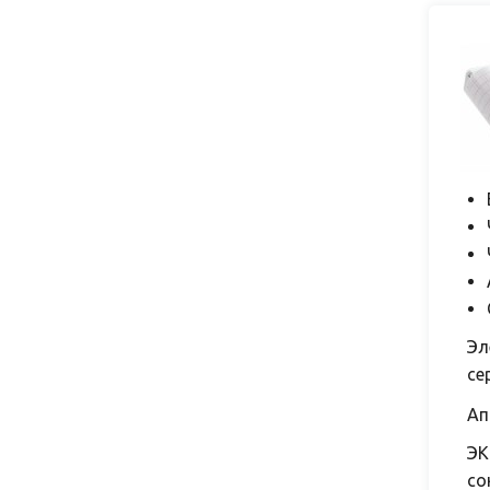
Эл
се
Ап
ЭК
со