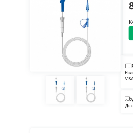
К
Нал
VISA
Дос