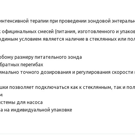
интенсивной терапии при проведении зондовой энтераль
 официнальных смесей (питания, изготовленного и упако
одимым условием является наличие в стеклянных или по
юбому размеру питательного зонда
обратных перегибах
имально точного дозирования и регулирования скорости 
шки позволяет подключаться как к стеклянным, так и п
ем
системы для насоса
а на индивидуальной упаковке