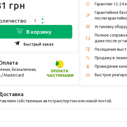
81 грн
Гарантию 12-24 
Гарантийное бес
послегарантийн
оличество
Установку обору
В корзину
Полное сопровож
даже после уста
Быстрый заказ
Посещение выст
Продажу в лизин
Оплата
Проведение кон
ичная, безналичная,
Быстрое реагиро
 / Mastercard
Доставка
тавляем собственным автотранспортом или новой почтой.