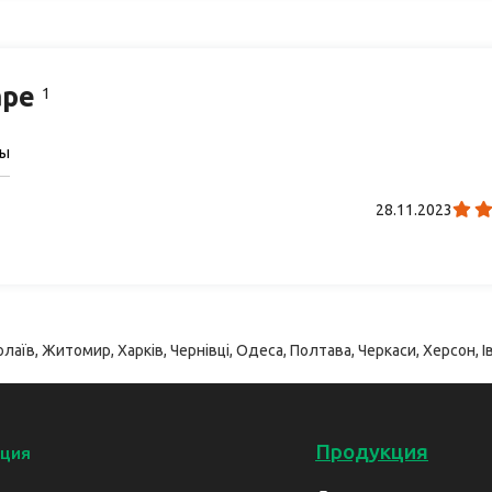
аре
1
сы
28.11.2023
лаїв, Житомир, Харків, Чернівці, Одеса, Полтава, Черкаси, Херсон, Ів
Продукция
ция