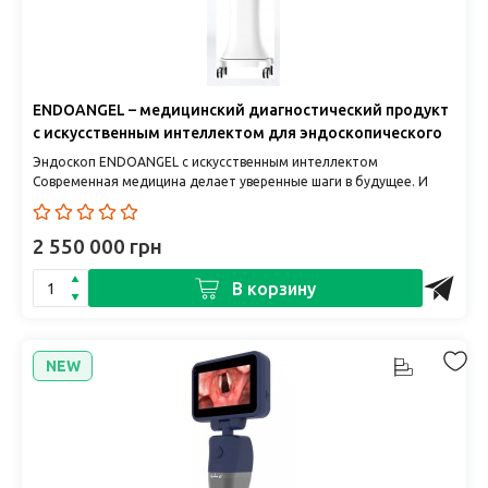
ENDOANGEL – медицинский диагностический продукт
с искусственным интеллектом для эндоскопического
контроля качества и диагностики поражений
Эндоскоп ENDOANGEL с искусственным интеллектом
Современная медицина делает уверенные шаги в будущее. И
одним из ярчайших ..
2 550 000 грн
В корзину
NEW