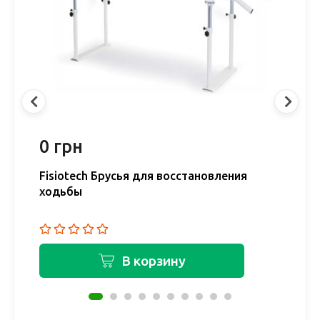
0 грн
0
Fisiotech Брусья для восстановления
F
ходьбы
В корзину