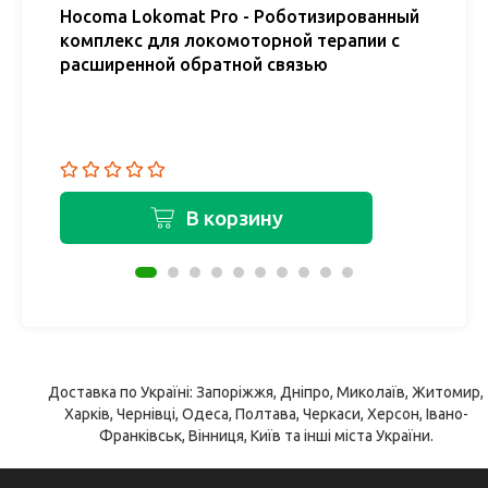
й
Hocoma Lokomat Pro - Роботизированный
H
комплекс для локомоторной терапии с
Р
расширенной обратной связью
к
В корзину
Доставка по Україні: Запоріжжя, Дніпро, Миколаїв, Житомир,
Харків, Чернівці, Одеса, Полтава, Черкаси, Херсон, Івано-
Франківськ, Вінниця, Київ та інші міста України.