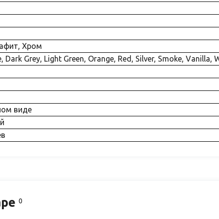
рафит, Хром
e, Dark Grey, Light Green, Orange, Red, Silver, Smoke, Vanilla, 
ном виде
ей
ев
аре
0