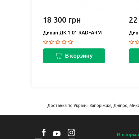
18 300 грн
22
ADFARM
Диван ДК 1.01 RADFARM
Див
ину
В корзину
Доставка по Україні: Запоріжжя, Дніпро, Мико
Информа