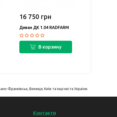
16 750 грн
15 880 
Диван ДК 1.04 RADFARM
Диван ДК 1
В корзину
В 
ано-Франківськ, Вінниця, Київ та інші міста України.
Контакти