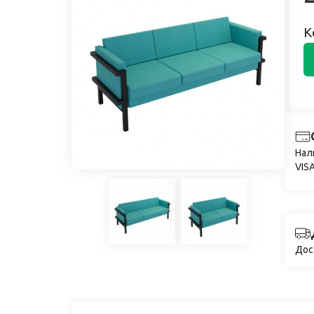
К
Нал
VISA
Дос