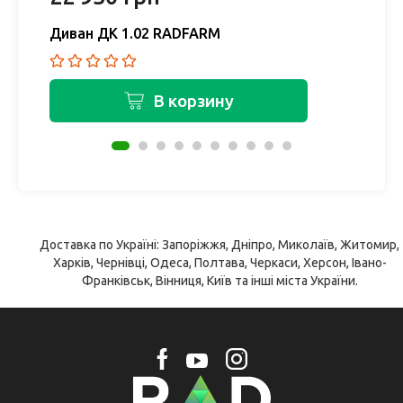
Диван ДК 1.02 RADFARM
Д
В корзину
Доставка по Україні: Запоріжжя, Дніпро, Миколаїв, Житомир,
Харків, Чернівці, Одеса, Полтава, Черкаси, Херсон, Івано-
Франківськ, Вінниця, Київ та інші міста України.