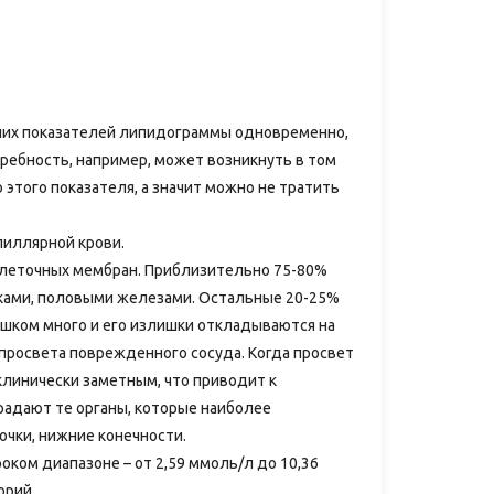
йших показателей липидограммы одновременно,
требность, например, может возникнуть в том
этого показателя, а значит можно не тратить
пиллярной крови.
 клеточных мембран. Приблизительно 75-80%
очками, половыми железами. Остальные 20-25%
лишком много и его излишки откладываются на
 просвета поврежденного сосуда. Когда просвет
клинически заметным, что приводит к
радают те органы, которые наиболее
очки, нижние конечности.
ком диапазоне – от 2,59 ммоль/л до 10,36
орий.