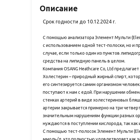
Описание
Срок годности до 10.12.2024 г.
С помощью анализатора Элемент Мульти (Ele
с использованием одной тест-полоски, но и п
случае, если только один из пунктов липидог
средства на липидную панель в целом.
Компания OSANG Heathcare Co, Ltd предлагае
Холестерин – природный жирный спирт, котор
его синтезируется самим организмом человек
поступают к нам с едой. При нарушении обмен
стенках артерий в виде холестериновых бляш
артерии закрывается примерно на три четверт
значительным нарушениям функции разных орг
нуждаются в поступлении кислорода, так как 
С помощью тест-полосок Элемент Мульти (Ele
ммоль/л, что полностью удовлетворяет как з