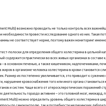
ment Multi) возможно проводить не только контроль всех важне
ри необходимости провести исследование одного из них. Такая по
раммы не соответствует норме, поэтому важен мониторинг именно 
т тест-полоски для определения общего холестерина в цельной ка
ый содержится практически во всех живых организмах в составе
а – в основном печенью, а также кишечником, надпочечниками, п
а жиров в организме человека холестерина в крови становится с
ек. Размер их постепенно увеличивается, это приводит к сужению
и, нарушение кровоснабжения того или иного органа становиться 
анов и систем. Чаще всего от атеросклеротических поражений ст
их деятельность гораздо активнее – это головной мозг, миокард, п
ment Multi) можно определить уровень общего холестерина в широ
апросы по самоконтролю, так и потребности медицинских лаборат