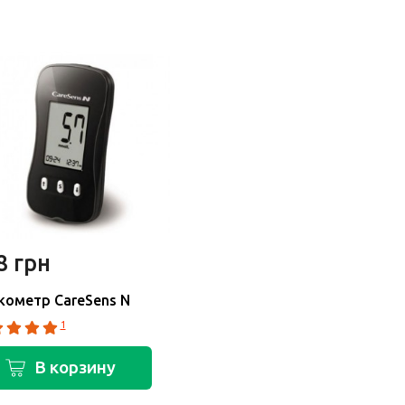
8 грн
кометр CareSens N
1
В корзину