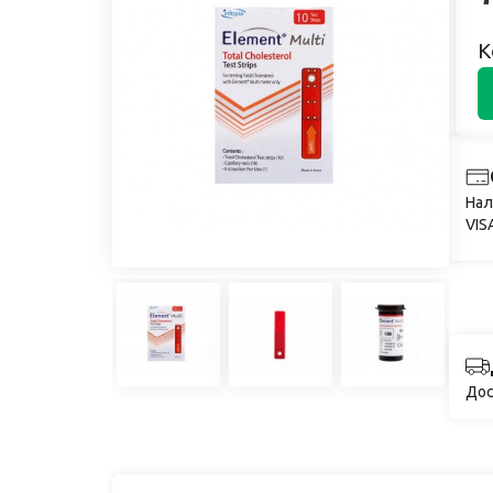
К
Нал
VIS
Дос