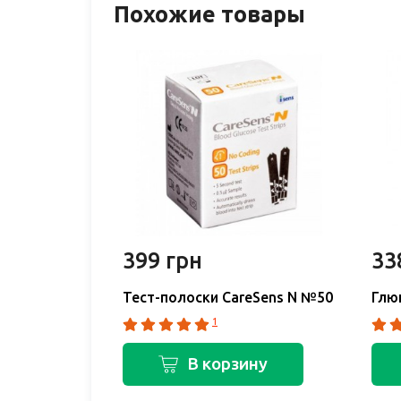
Похожие товары
399 грн
33
Тест-полоски CareSens N №50
Глю
1
В корзину