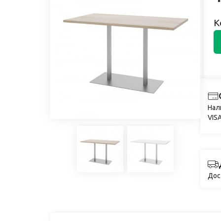
К
Нал
VISA
Дос