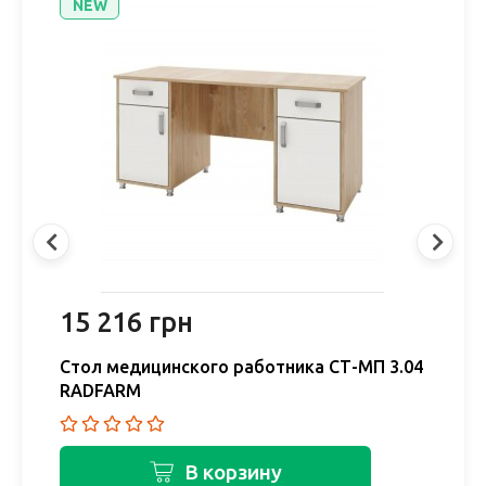
NEW
15 216 грн
1
05
Стол медицинского работника СТ-МП 3.04
С
RADFARM
R
В корзину