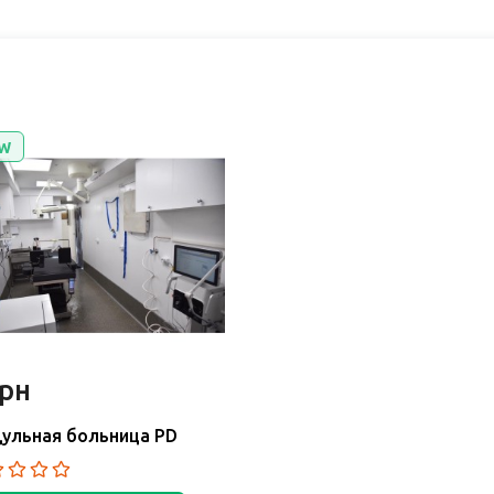
W
грн
ульная больница PD