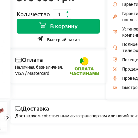
Гарант
Количество
Гарант
послег
В корзину
Установ
компан
Быстрый заказ
Полное
телефо
Оплата
Посеще
Наличная, безналичная,
Продаж
VISA / Mastercard
Провед
Быстро
Доставка
Доставляем собственным автотранспортом или новой поч