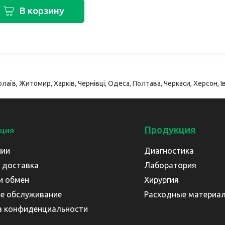
В корзину
лаїв, Житомир, Харків, Чернівці, Одеса, Полтава, Черкаси, Херсон, Ів
Продукция
ция
нии
Диагностика
 доставка
Лаборатория
и обмен
Хирургия
е обслуживание
Расходные материа
а конфиденциальности