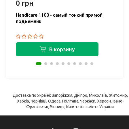
0 грн
0
Handicare 1100 - самый тонкий прямой
H
подъемник
у
В корзину
Доставка по Україні: Запоріжжя, Дніпро, Миколаїв, Житомир,
Харків, Чернівці, Одеса, Полтава, Черкаси, Херсон, Івано-
Франківськ, Вінниця, Київ та інші міста України.