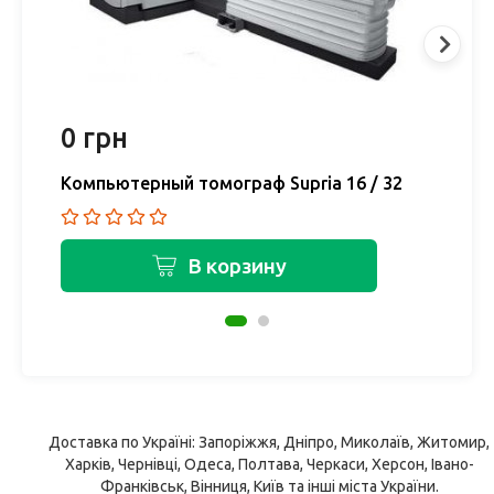
0 грн
0
Компьютерный томограф Supria 16 / 32
К
В корзину
Доставка по Україні: Запоріжжя, Дніпро, Миколаїв, Житомир,
Харків, Чернівці, Одеса, Полтава, Черкаси, Херсон, Івано-
Франківськ, Вінниця, Київ та інші міста України.