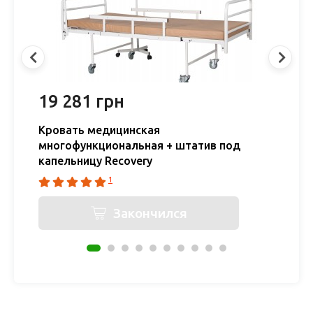
19 281 грн
1
Кровать медицинская
К
многофункциональная + штатив под
К
капельницу Recovery
1
Закончился