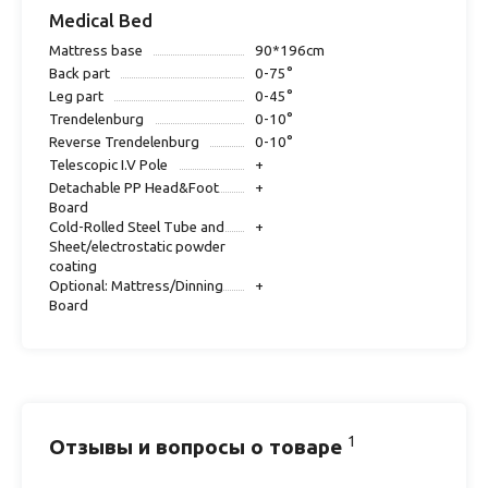
Medical Bed
Mattress base
90*196cm
Back part
0-75°
Leg part
0-45°
Trendelenburg
0-10°
Reverse Trendelenburg
0-10°
Telescopic I.V Pole
+
Detachable PP Head&Foot
+
Board
Cold-Rolled Steel Tube and
+
Sheet/electrostatic powder
coating
Optional: Mattress/Dinning
+
Board
1
Отзывы и вопросы о товаре