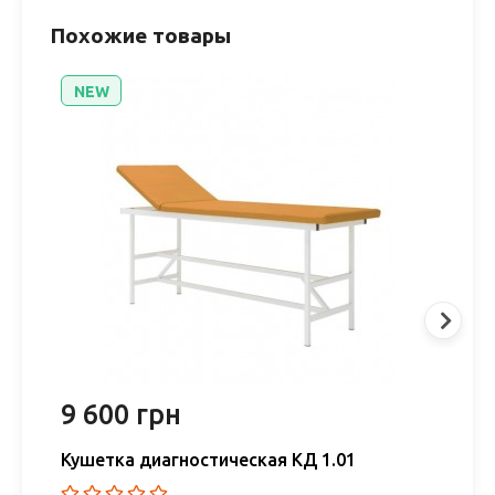
Похожие товары
NEW
9 600 грн
9
Кушетка диагностическая КД 1.01
К
RADFARM