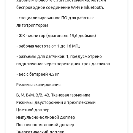
Удобным в работе с УЗИ системой является и
беспроводное соединение Wi-Fi и Bluetooth.
- специализированное ПО для работы с
литотриптором
- ЖК - монитор (диагональ 15,6 дюймов)
- рабочая частота от 1 до 16 МГц
- разъемы для датчиков: 1, предусмотрено
подключение через переходник трех датчиков
- вес с батареей 4,5 кг
Режимы сканирования:
В, М, В/М, В/В, 4В, Тканевая гармоника
Режимы: двусторонний и трехплексный
Цветной доплер
Импульсно-волновой доплер
Постоянно-волновой доплер
Энергетический доплер