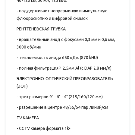
40-120 кВ, 50 мА, 125 мАс
- поддерживает непрерывную и импульсную
флюороскопию и цифровой снимок
РЕНТГЕНЕВСКАЯ ТРУБКА
- вращательный анод с фокусами 0,3 мм и 0,6 мм,
3000 об/мин
- теплоемкость анода 650 кДж (870 kHU)
- полная фильтрация ³ 2,5мм Al (с DAP 2,8 мм/л)
ЭЛЕКТРОННО-ОПТИЧЕСКИЙ ПРЕОБРАЗОВАТЕЛЬ
(ЭОП)
- трех размеров 9" - 6" - 4" (215/160/120 мм)
- разрешение в центре 48/56/64 пар линий/см
TV КАМЕРА
- CCTV камера формата 1k²