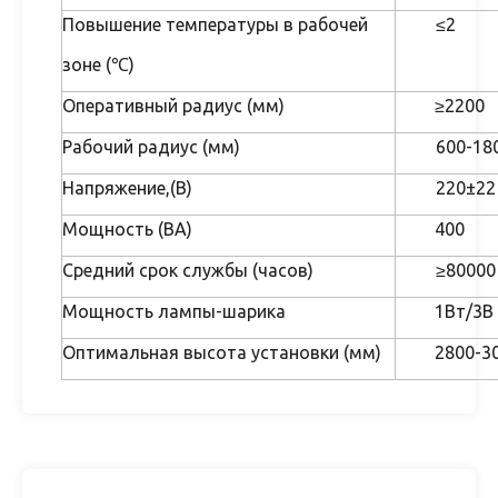
Повышение температуры в рабочей
≤2
зоне (℃)
Оперативный радиус (мм)
≥2200
Рабочий радиус (мм)
600-18
Напряжение,(В)
220±22
Мощность (ВА)
400
Средний срок службы (часов)
≥80000
Мощность лампы-шарика
1Вт/3В
Оптимальная высота установки (мм)
2800-3