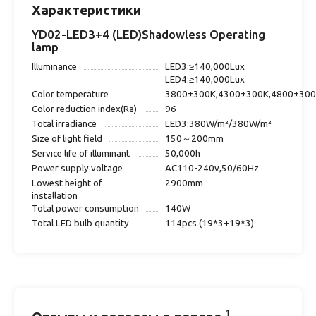
Характеристики
YD02-LED3+4 (LED)Shadowless Operating
lamp
Illuminance
LED3:≥140,000Lux
LED4:≥140,000Lux
Color temperature
3800±300K,4300±300K,4800±30
Color reduction index(Ra)
96
Total irradiance
LED3:380W/m²/380W/m²
Size of light field
150～200mm
Service life of illuminant
50,000h
Power supply voltage
AC110-240v,50/60Hz
Lowest height of
2900mm
installation
Total power consumption
140W
Total LED bulb quantity
114pcs (19*3+19*3)
1