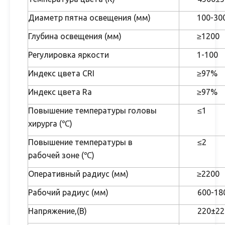
Диаметр пятна освещения (мм)
100-30
Глубина освещения (мм)
≥1200
Регулировка яркости
1-100
Индекс цвета CRI
≥97%
Индекс цвета Ra
≥97%
Повышение температуры головы
≤1
хирурга (℃)
Повышение температуры в
≤2
рабочей
зоне (℃)
Оперативный радиус (мм)
≥2200
Рабочий радиус (мм)
600-18
Напряжение,(В)
220±22