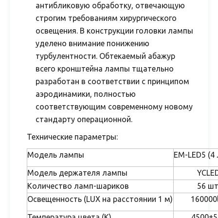
антибликовую обработку, отвечающую
строгим требованиям хирургического
освещения. В конструкции головки лампы
уделено внимание понижению
турбулентности. Обтекаемый абажур
всего кронштейна лампы тщательно
разработан в соответствии с принципом
аэродинамики, полностью
соответствующим современному новому
стандарту операционной.
Технические параметры:
Модель лампы
EM-LED5 (4
Модель держателя лампы
YCLED
Количество ламп-шариков
56 ш
Освещенность (LUX на расстоянии 1 м)
160000
Температура цвета (К)
4500±5