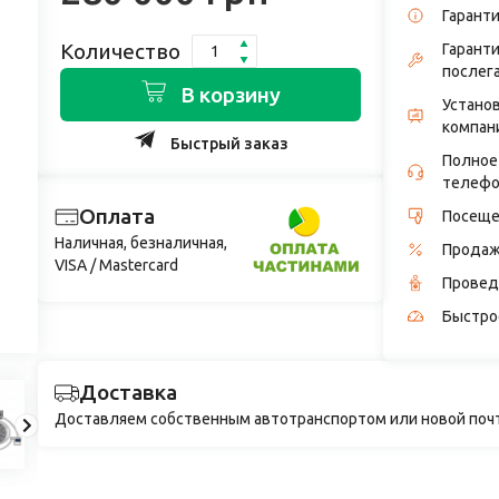
Гарант
Количество
Гарант
послег
В корзину
Установ
компан
Быстрый заказ
Полное
телефо
Оплата
Посеще
Наличная, безналичная,
Продаж
VISA / Mastercard
Провед
Быстро
Доставка
Доставляем собственным автотранспортом или новой поч