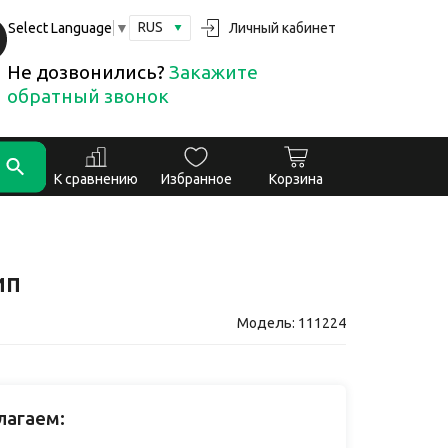
RUS
Личный кабинет
Select Language
▼
Не дозвонились?
Закажите
обратный звонок
К сравнению
Избранное
Корзина
ип
Модель: 111224
лагаем: