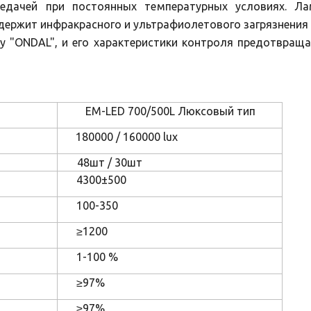
редачей при постоянных температурных условиях. Ла
одержит инфракрасного и ультрафиолетового загрязнения 
у "ONDAL", и его характеристики контроля предотвращ
EM-LED 700/500L Люксовый тип
180000 / 160000 lux
48шт / 30шт
4300±500
100-350
≥1200
1-100 %
≥97%
≥97%