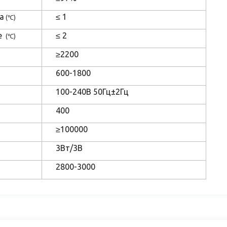
а
≤ 1
(℃)
е
≤ 2
(℃)
≥2200
600-1800
100-240В 50Гц±2Гц
400
≥100000
3Вт/3В
2800-3000