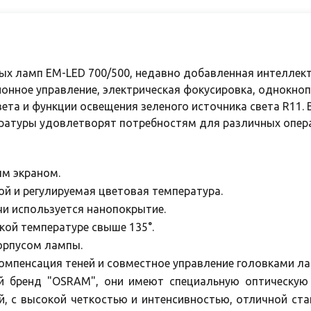
вых ламп EM-LED 700/500, недавно добавленная интеллек
онное управление, электрическая фокусировка, однокно
ета и функции освещения зеленого источника света R11. 
ературы удовлетворят потребностям для различных опер
ым экраном.
й и регулируемая цветовая температура.
и используется нанопокрытие.
кой температуре свыше 135°.
орпусом лампы.
мпенсация теней и совместное управление головками ла
й бренд "OSRAM", они имеют специальную оптическую
ей, с высокой четкостью и интенсивностью, отличной с