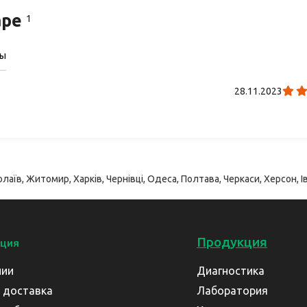
аре
1
сы
28.11.2023
лаїв, Житомир, Харків, Чернівці, Одеса, Полтава, Черкаси, Херсон, Ів
Продукция
ция
нии
Диагностика
 доставка
Лаборатория