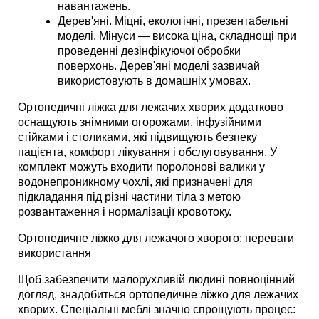
навантажень. 
Дерев'яні. Міцні, екологічні, презентабельні 
моделі. Мінуси — висока ціна, складнощі при 
проведенні дезінфікуючої обробки 
поверхонь. Дерев'яні моделі зазвичай 
використовують в домашніх умовах.
Ортопедичні ліжка для лежачих хворих додатково 
оснащують знімними огорожами, інфузійними 
стійками і столиками, які підвищують безпеку 
пацієнта, комфорт лікування і обслуговування. У 
комплект можуть входити поролонові валики у 
водонепроникному чохлі, які призначені для 
підкладання під різні частини тіла з метою 
розвантаження і нормалізації кровотоку. 
Ортопедичне ліжко для лежачого хворого: переваги 
використання
Щоб забезпечити малорухливій людині повноцінний 
догляд, знадобиться ортопедичне ліжко для лежачих 
хворих. Спеціальні меблі значно спрощують процес: