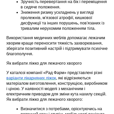
Зручність перевертання на бік і переміщення 
в сидяче положення. 
Зниження ризику ускладнень у вигляді 
пролежнів, м'язової атрофії, кишкової 
дисфункції та інших порушень, пов'язаних із 
тривалим нерухомим положенням тіла. 
Використання медичних меблів допомагає лежачим 
хворим краще переносити тяжкість захворювання, 
зберігати позитивний настрій і підтримувати психічне 
благополуччя. 
Як вибрати ліжко для лежачого хворого
У каталозі компанії «Рад Фарм» представлені різні 
варіанти лікарняних ліжок
, які відрізняються 
матеріалом виготовлення, конструкцією, виробником 
і ціною. У наявності моделі з механічним і 
електричним приводом для зміни кута нахилу секцій. 
Як вибрати ліжко для лежачого хворого:
Визначитися з потребами, орієнтуючись на 