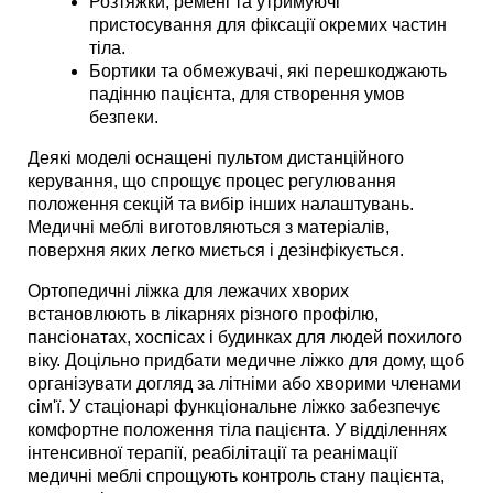
Розтяжки, ремені та утримуючі 
пристосування для фіксації окремих частин 
тіла. 
Бортики та обмежувачі, які перешкоджають 
падінню пацієнта, для створення умов 
безпеки. 
Деякі моделі оснащені пультом дистанційного 
керування, що спрощує процес регулювання 
положення секцій та вибір інших налаштувань. 
Медичні меблі виготовляються з матеріалів, 
поверхня яких легко миється і дезінфікується. 
Ортопедичні ліжка для лежачих хворих 
встановлюють в лікарнях різного профілю, 
пансіонатах, хоспісах і будинках для людей похилого 
віку. Доцільно придбати медичне ліжко для дому, щоб 
організувати догляд за літніми або хворими членами 
сім'ї. У стаціонарі функціональне ліжко забезпечує 
комфортне положення тіла пацієнта. У відділеннях 
інтенсивної терапії, реабілітації та реанімації 
медичні меблі спрощують контроль стану пацієнта, 