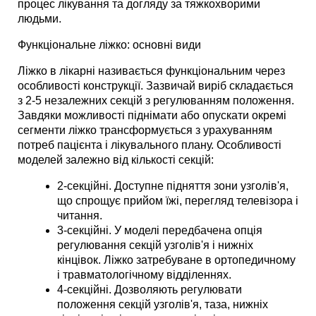
процес лікування та догляду за тяжкохворими 
людьми. 
Функціональне ліжко: основні види
Ліжко в лікарні називається функціональним через 
особливості конструкції. Зазвичай виріб складається 
з 2-5 незалежних секцій з регулюванням положення. 
Завдяки можливості піднімати або опускати окремі 
сегменти ліжко трансформується з урахуванням 
потреб пацієнта і лікувального плану. Особливості 
моделей залежно від кількості секцій:
2-секційні. Доступне підняття зони узголів'я, 
що спрощує прийом їжі, перегляд телевізора і 
читання. 
3-секційні. У моделі передбачена опція 
регулювання секцій узголів'я і нижніх 
кінцівок. Ліжко затребуване в ортопедичному 
і травматологічному відділеннях. 
4-секційні. Дозволяють регулювати 
положення секцій узголів'я, таза, нижніх 