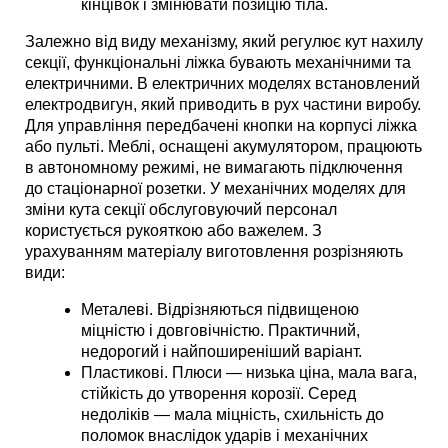
кінцівок і змінювати позицію тіла. 
Залежно від виду механізму, який регулює кут нахилу 
секції, функціональні ліжка бувають механічними та 
електричними. В електричних моделях встановлений 
електродвигун, який приводить в рух частини виробу. 
Для управління передбачені кнопки на корпусі ліжка 
або пульті. Меблі, оснащені акумулятором, працюють 
в автономному режимі, не вимагають підключення 
до стаціонарної розетки. У механічних моделях для 
зміни кута секції обслуговуючий персонал 
користується рукояткою або важелем. З 
урахуванням матеріалу виготовлення розрізняють 
види:
Металеві. Відрізняються підвищеною 
міцністю і довговічністю. Практичний, 
недорогий і найпоширеніший варіант. 
Пластикові. Плюси — низька ціна, мала вага, 
стійкість до утворення корозії. Серед 
недоліків — мала міцність, схильність до 
поломок внаслідок ударів і механічних 